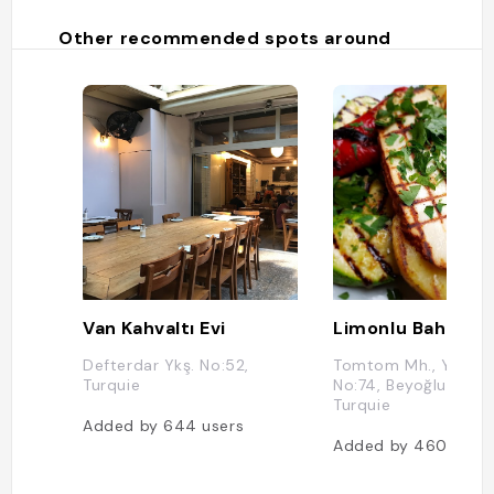
Other recommended spots around
Van Kahvaltı Evi
Limonlu Bahçe
Defterdar Ykş. No:52,
Tomtom Mh., Yeni Ça
Turquie
No:74, Beyoğlu, İstan
Turquie
Added by
644
users
Added by
460
user