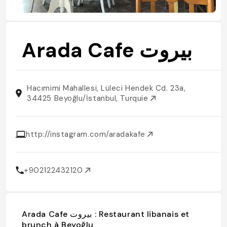
Arada Cafe بيروت
Hacımimi Mahallesi, Lüleci Hendek Cd. 23a,
34425 Beyoğlu/İstanbul, Turquie
http://instagram.com/aradakafe
+902122432120
Arada Cafe بيروت : Restaurant libanais et
brunch à Beyoğlu