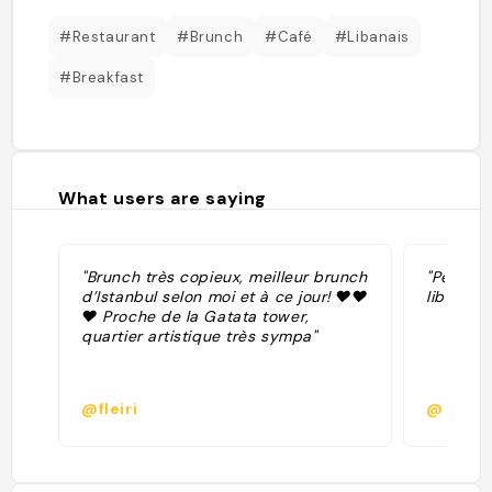
#Restaurant
#Brunch
#Café
#Libanais
#Breakfast
What users are saying
"Brunch très copieux, meilleur brunch
"Petit d
d’Istanbul selon moi et à ce jour! ❤️❤️
libanais 
❤️ Proche de la Gatata tower,
quartier artistique très sympa"
@fleiri
@lpasc