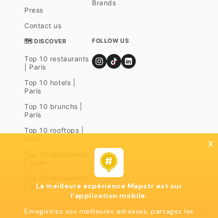
Brands
Press
Contact us
FOLLOW US
🗺 DISCOVER
Top 10 restaurants
| Paris
Top 10 hotels |
Paris
Top 10 brunchs |
Paris
Top 10 rooftops |
Paris
x
Top 10 restaurants
| Lyon
Top 10 restaurants
La meilleure expérience Mapstr est sur
| Marseille
l'application mobile.
Enregistrez vos meilleures adresses, partagez les