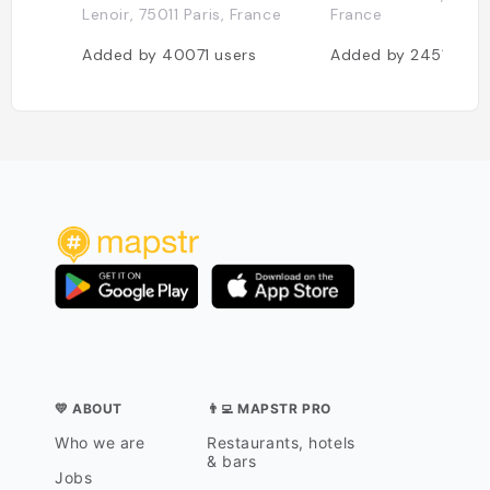
Lenoir, 75011 Paris, France
France
Added by
40071
users
Added by
24511
user
💛 ABOUT
👨‍💻 MAPSTR PRO
Who we are
Restaurants, hotels
& bars
Jobs