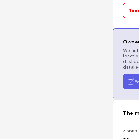
Repo
Owner
We auto
locatio
dashboa
detaile
E
The m
ADDED 