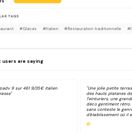
rs
LAR TAGS
aurant
#Glaces
#Italien
#Restauration traditionnelle
#l
 users are saying
ipadv 9 sur 461 9/35€ italien
"Une jolie petite terra
rasse"
des hauts platanes de
Teinturiers, une grande
déco gentiment rétro. 
sans conteste le genr
d'établissement où il 
déjeuner. Tout comme
@
par l'accueil. Rien à re
patrons sont souriant