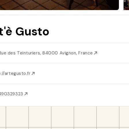
t'è Gusto
Rue des Teinturiers, 84000 Avignon, France
://artegusto.fr
490329323