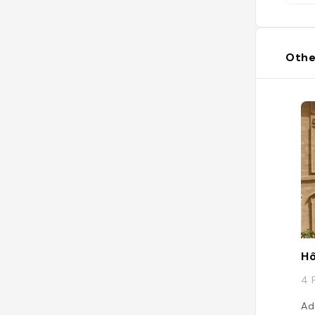
Othe
Hô
4 
Ad