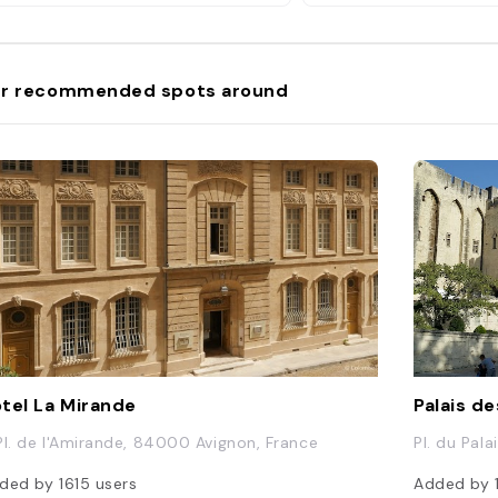
surtout efficaces. Côté
choix il y en a pour to
les produits sont frais
tiennent bien sûr la v
r recommended spots around
pour les amateurs, le 
l'italienne vaut vraime
Très bon rapport quali
tel La Mirande
Palais d
Pl. de l'Amirande, 84000 Avignon, France
Pl. du Pal
ded by
1615
users
Added by