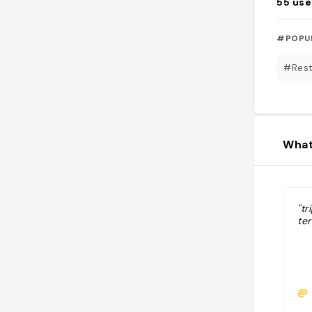
55
use
#POPU
#Rest
What
"tr
ter
@