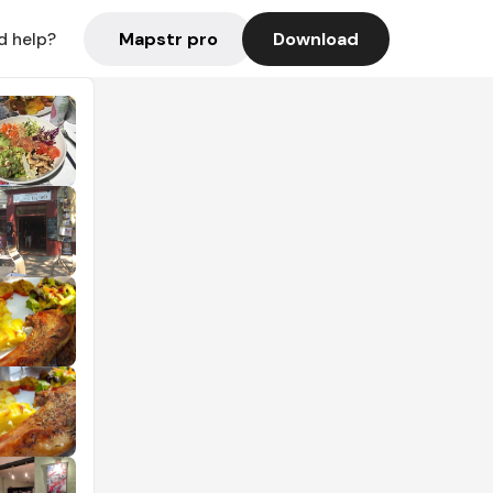
Mapstr pro
Download
d help?