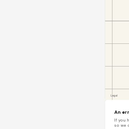
An err
If you 
so we c