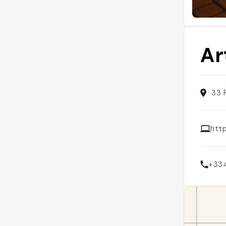
Ar
33 
http
+33