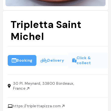
Tripletta Saint
Michel
Click &
Booking
Delivery
collect
30 Pl. Meynard, 33800 Bordeaux,
France
https://triplettapizza.com