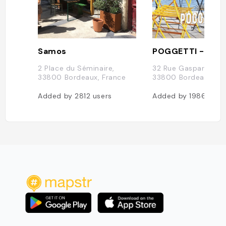
Samos
2 Place du Séminaire,
32 Rue Gaspard Phil
33800 Bordeaux, France
33800 Bordeaux, Fr
Added by
2812
users
Added by
1986
user