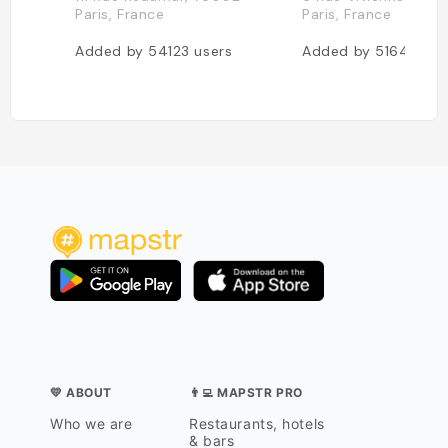
Paris, France
Paris, France
Added by
54123
users
Added by
51648
use
💛 ABOUT
👨‍💻 MAPSTR PRO
Who we are
Restaurants, hotels
& bars