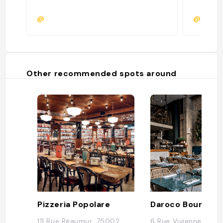
@
@
Other recommended spots around
Pizzeria Popolare
Daroco Bourse
111 Rue Réaumur, 75002
6 Rue Vivienne, 750