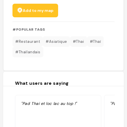
Add to my map
#POPULAR TAGS
#Restaurant
#Asiatique
#Thai
#Thaï
#Thaïlandais
What users are saying
"Pad Thai et loc lac au top !"
"Pad tha