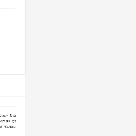
pour boire un
"Plus d'infos dans le Cartoville
apas qui sont
Marrakech 2025 (Quartier E) !"
e musicale et