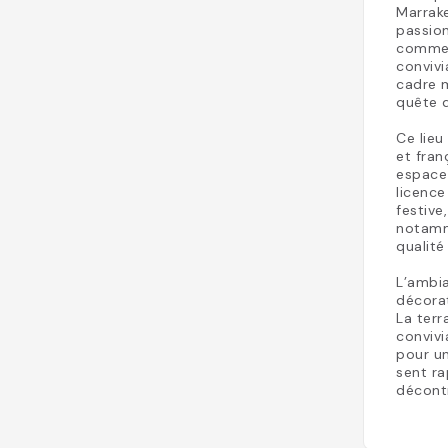
Marrake
passion
comme 
convivi
cadre m
quête d
Ce lieu
et fran
espace 
licence
festive
notamme
qualité
L’ambi
décora
La terr
convivi
pour un
sent ra
décont