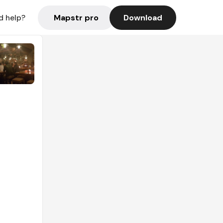
Mapstr pro
Download
d help?