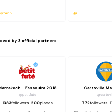
ytann
@
oved by
3
official partners
Marrakech - Essaouira 2018
Cartoville M
@petitfute
@cartovil
1383
followers
200
places
772
followers