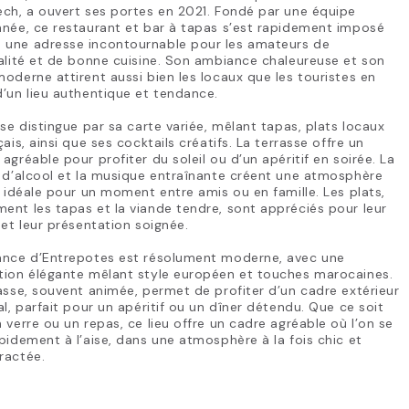
ch, a ouvert ses portes en 2021. Fondé par une équipe
née, ce restaurant et bar à tapas s’est rapidement imposé
une adresse incontournable pour les amateurs de
alité et de bonne cuisine. Son ambiance chaleureuse et son
oderne attirent aussi bien les locaux que les touristes en
’un lieu authentique et tendance.
 se distingue par sa carte variée, mêlant tapas, plats locaux
çais, ainsi que ses cocktails créatifs. La terrasse offre un
agréable pour profiter du soleil ou d’un apéritif en soirée. La
 d’alcool et la musique entraînante créent une atmosphère
, idéale pour un moment entre amis ou en famille. Les plats,
nt les tapas et la viande tendre, sont appréciés pour leur
 et leur présentation soignée.
ance d’Entrepotes est résolument moderne, avec une
tion élégante mêlant style européen et touches marocaines.
asse, souvent animée, permet de profiter d’un cadre extérieur
al, parfait pour un apéritif ou un dîner détendu. Que ce soit
 verre ou un repas, ce lieu offre un cadre agréable où l’on se
pidement à l’aise, dans une atmosphère à la fois chic et
ractée.