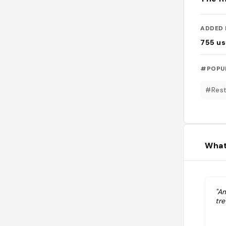
ADDED 
755
us
#POPU
#Rest
What
"A
tr