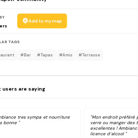
BY
Add to my map
ers
LAR TAGS
aurant
#Bar
#Tapas
#Amis
#Terrasse
 users are saying
mbiance tres sympa et nourriture
"Mon endroit préféré 
es bonne "
verre ou manger des t
excellentes ! Ambianc
licence d’alcool "