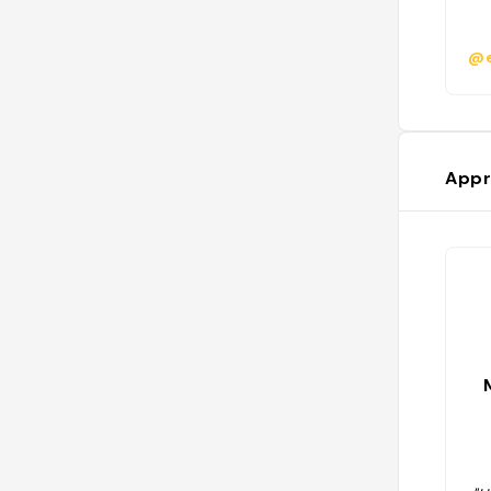
@e
Appr