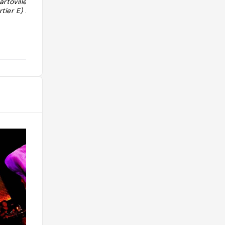
artoville Marrak
ier E) !"