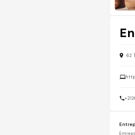
En
62 
htt
+21
Entrep
Entrepo