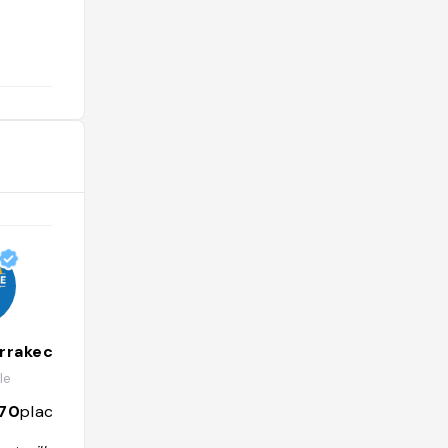
@
arrakech
Léa Cardoso
le
@croquelalife
170
places
665
followers
1350
places