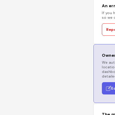
An err
If you 
so we c
Repo
Owner
We auto
locatio
dashboa
detaile
E
The m