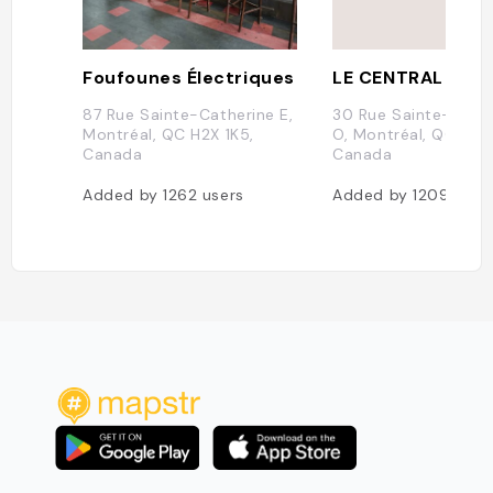
Foufounes Électriques
LE CENTRAL
87 Rue Sainte-Catherine E,
30 Rue Sainte-Cath
Montréal, QC H2X 1K5,
O, Montréal, QC H2X
Canada
Canada
Added by
1262
users
Added by
1209
user