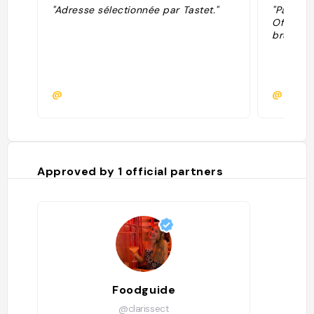
"Adresse sélectionnée par Tastet."
"Partici
Offre : 
brunch à 
@
@
Approved by
1
official partners
Foodguide
@clarissect