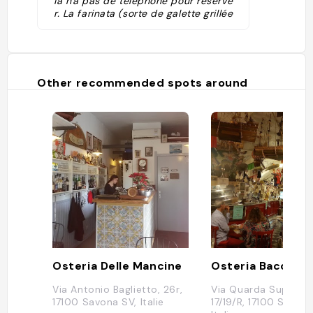
ia n'a pas de téléphone pour réserve
r. La farinata (sorte de galette grillée
de pois chiches) est une des meilleur
es de Ligurie, mais les plats de poiss
ons frais et de pâtes sont tout aussi
excellents."
Other recommended spots around
Osteria Delle Mancine
Osteria Bacco
Via Antonio Baglietto, 26r,
Via Quarda Superior
17100 Savona SV, Italie
17/19/R, 17100 Savon