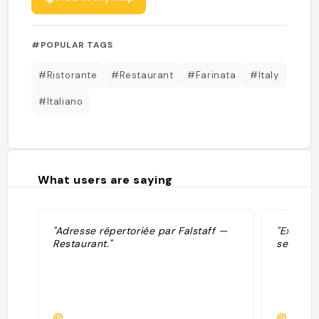
#POPULAR TAGS
#Ristorante
#Restaurant
#Farinata
#Italy
#Italiano
What users are saying
"Adresse répertoriée par Falstaff —
"Excelle
Restaurant."
service "
@
@ines.