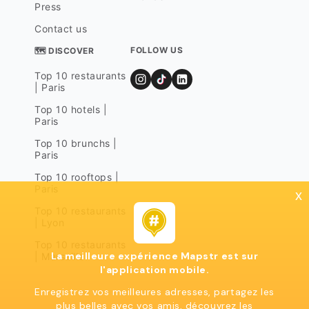
Press
Contact us
FOLLOW US
🗺 DISCOVER
Top 10 restaurants
| Paris
Top 10 hotels |
Paris
Top 10 brunchs |
Paris
Top 10 rooftops |
Paris
x
Top 10 restaurants
| Lyon
Top 10 restaurants
La meilleure expérience Mapstr est sur
| Marseille
l'application mobile.
Enregistrez vos meilleures adresses, partagez les
plus belles avec vos amis, découvrez les