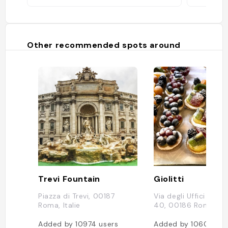
Other recommended spots around
Trevi Fountain
Giolitti
Piazza di Trevi, 00187
Via degli Uffici del V
Roma, Italie
40, 00186 Roma, Ita
Added by
10974
users
Added by
10601
use