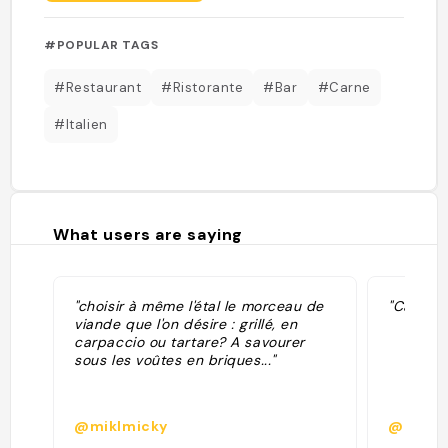
#POPULAR TAGS
#Restaurant
#Ristorante
#Bar
#Carne
#Italien
What users are saying
"choisir à même l'étal le morceau de
"Carne s
viande que l'on désire : grillé, en
carpaccio ou tartare? A savourer
sous les voûtes en briques..."
@miklmicky
@laiaka