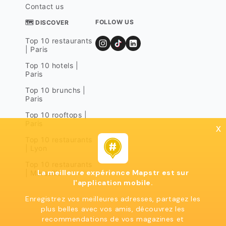
Contact us
FOLLOW US
🗺 DISCOVER
Top 10 restaurants
| Paris
Top 10 hotels |
Paris
Top 10 brunchs |
Paris
Top 10 rooftops |
Paris
x
Top 10 restaurants
| Lyon
Top 10 restaurants
La meilleure expérience Mapstr est sur
| Marseille
l'application mobile.
Enregistrez vos meilleures adresses, partagez les
plus belles avec vos amis, découvrez les
recommendations de vos magazines et