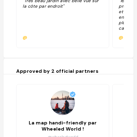
"Très beau jardin avec belle vue sur
"16€/per
la côte par endroit"
promener
et fleurs
entendu 
plus fle
canopée 
environ. 
@
@caluy
Approved by
2
official partners
La map handi-friendly par
Wheeled World !
@wheeledworld