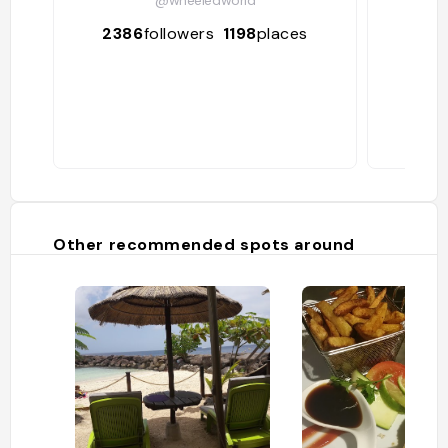
15
2386
followers
1198
places
Other recommended spots around