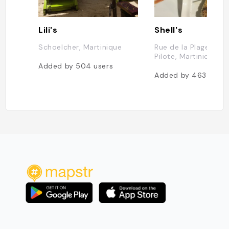
Lili's
Shell's
Schoelcher, Martinique
Rue de la Plage, Cas
Pilote, Martinique
Added by
504
users
Added by
463
users