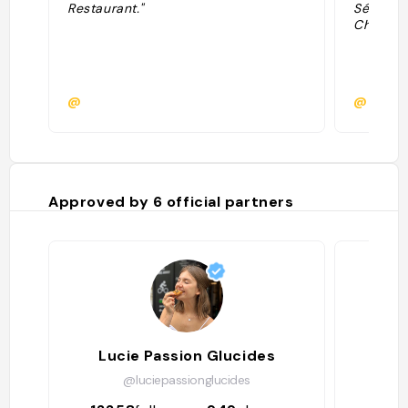
Restaurant."
Sélectio
Chinese.
@
@
Approved by
6
official partners
Lucie Passion Glucides
@luciepassionglucides