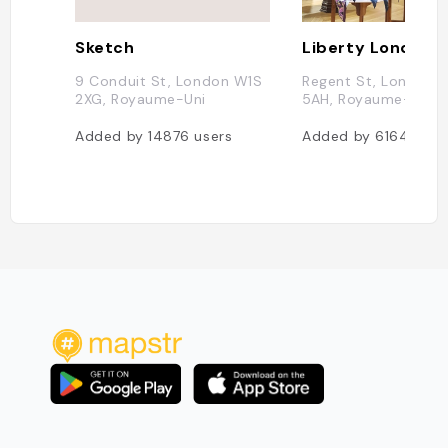
Sketch
Liberty London
9 Conduit St, London W1S
Regent St, London 
2XG, Royaume-Uni
5AH, Royaume-Uni
Added by
14876
users
Added by
6164
user