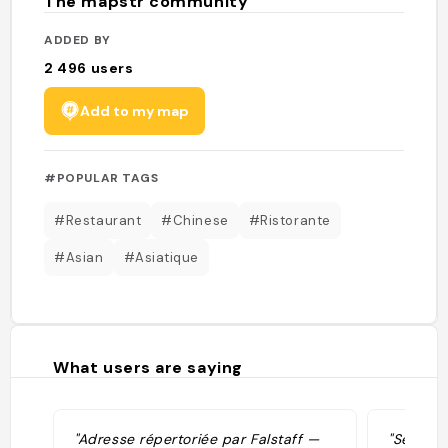
The mapstr community
ADDED BY
2 496
users
Add to my map
#POPULAR TAGS
#Restaurant
#Chinese
#Ristorante
#Asian
#Asiatique
What users are saying
"Adresse répertoriée par Falstaff —
"Sélecti