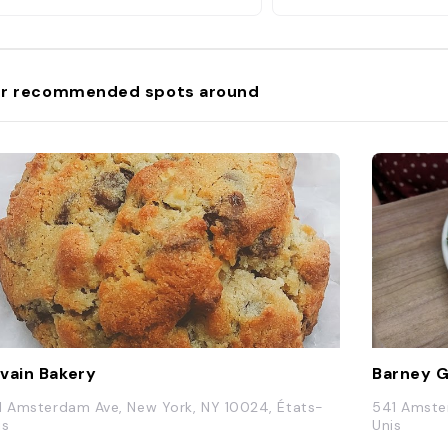
ué au bord de l'Hudson. Pour le rest
 un établissement on ne peut plus
assique avec ses nombreuses bièr
es et ses burgers."
r recommended spots around
vain Bakery
Barney 
1 Amsterdam Ave, New York, NY 10024, États-
541 Amste
is
Unis