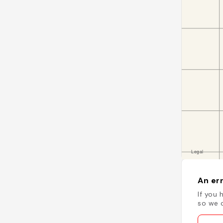
An err
If you 
so we c