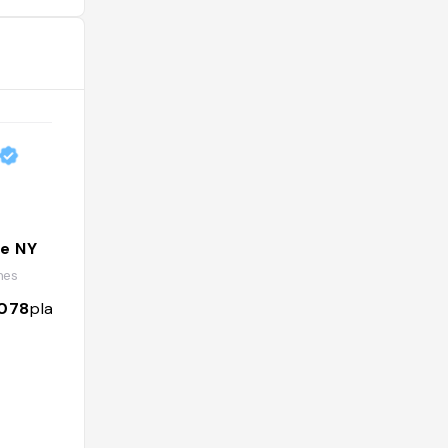
e NY
nes
078
places