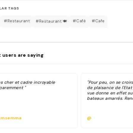
LAR TAGS
#Restaurant
#Café
#Cafe
#Restaurant 🍽
 users are saying
as cher et cadre incroyable
"Pour peu, on se croira
paremment "
de plaisance de l'Etat
vue donne en effet sur
bateaux amarrés. Ren
tmsemma
@