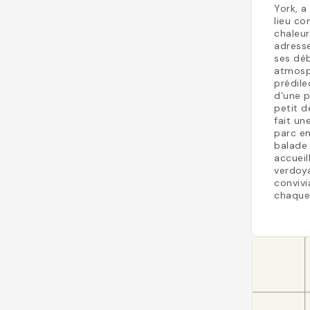
York, a
lieu co
chaleu
adress
ses déb
atmosph
prédile
d’une p
petit d
fait un
parc en
balade 
accueil
verdoya
convivi
chaque