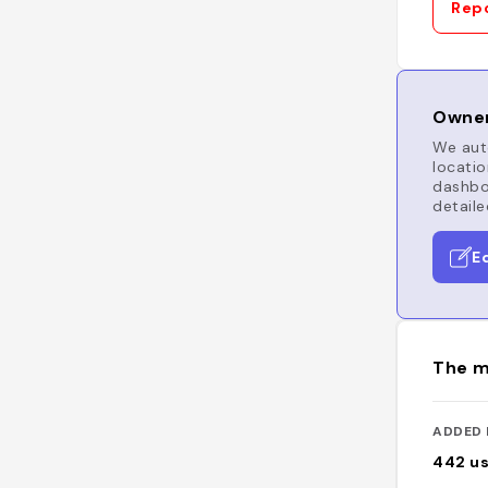
Repo
Owner
We auto
locatio
dashboa
detaile
E
The m
ADDED 
442
u