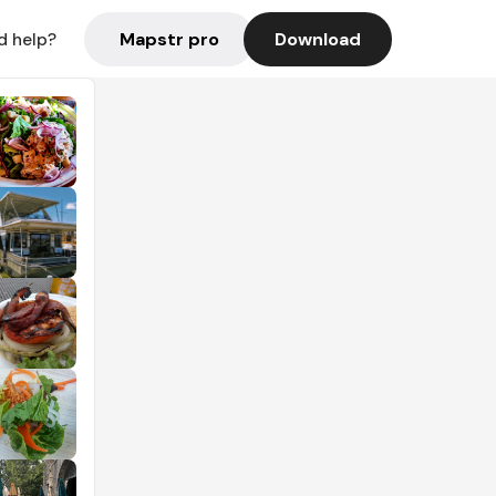
Mapstr pro
Download
d help?