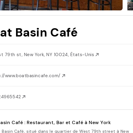
at Basin Café
t 79th st, New York, NY 10024, États-Unis
p://www.boatbasincafe.com/
124965542
asin Café : Restaurant, Bar et Café à New York
 Basin Café, situé dans le quartier de West 79th street à New