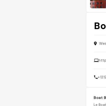
Bo
Wes
htt
+12
Boat B
Le Boat