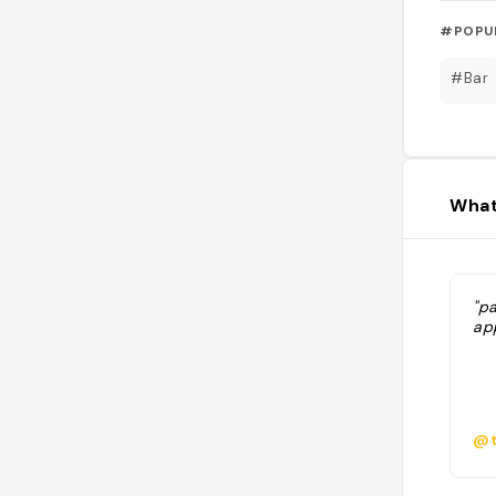
#POPU
#Bar
What
"p
ap
@