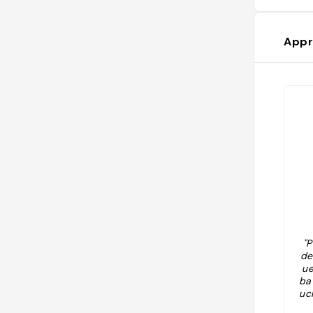
Appr
"P
de
ue
ba
uc
re