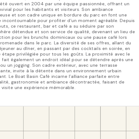
 été ouvert en 2004 par une équipe passionnée, offrant un
nvivial pour les habitants et visiteurs. Son ambiance
reuse et son cadre unique en bordure du parc en font une
e incontournable pour profiter d’un moment agréable. Depuis
uts, ce restaurant, bar et café a su séduire par son
ère détendue et son service de qualité, devenant un lieu de
ction pour les brunchs dominicaux ou une pause café lors
romenade dans le parc. La diversité de ses offres, allant du
éjeuner au dîner, en passant par des cocktails en soirée, en
e étape privilégiée pour tous les goûts. La proximité avec le
 fait également un endroit idéal pour se détendre après une
ou un jogging. Son cadre extérieur, avec une terrasse
lante, invite à la détente dans un environnement urbain
nt. Le Boat Basin Café incarne l’alliance parfaite entre
alité, gastronomie et ambiance décontractée, faisant de
 visite une expérience mémorable.