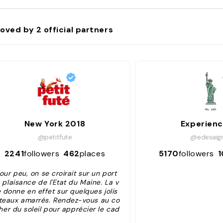
oved by
2
official partners
New York 2018
Experienc
@petitfute
@edesaig
2241
followers
462
places
5170
followers
1
our peu, on se croirait sur un port
 plaisance de l'Etat du Maine. La v
 donne en effet sur quelques jolis
teaux amarrés. Rendez-vous au co
her du soleil pour apprécier le cad
 magnifique de ce bar-restaurant s