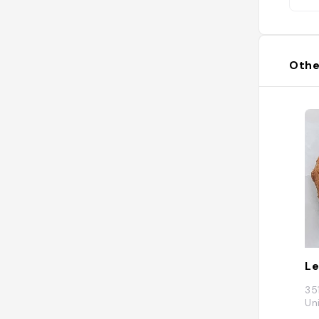
it
e,
cl
Othe
Le
35
Un