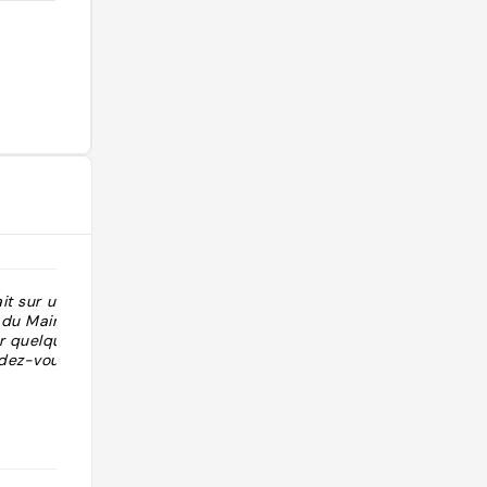
it sur un port
"Cadre top, sport diffusion "
 du Maine. La
 quelques jolis
dez-vous "
@