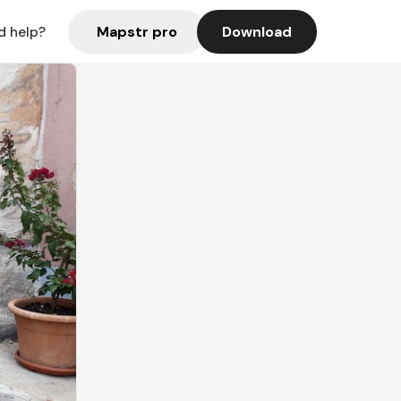
Mapstr pro
Download
d help?