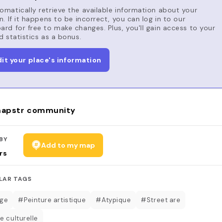
matically retrieve the available information about your
n. If it happens to be incorrect, you can log in to our
rd for free to make changes. Plus, you'll gain access to your
d statistics as a bonus.
dit your place's information
apstr community
BY
Add to my map
rs
LAR TAGS
age
#Peinture artistique
#Atypique
#Street are
e culturelle