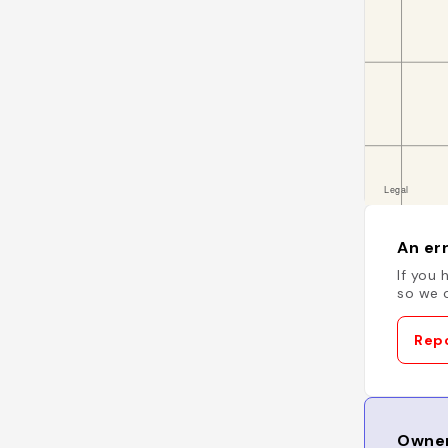
An err
If you 
so we c
Repo
Owner