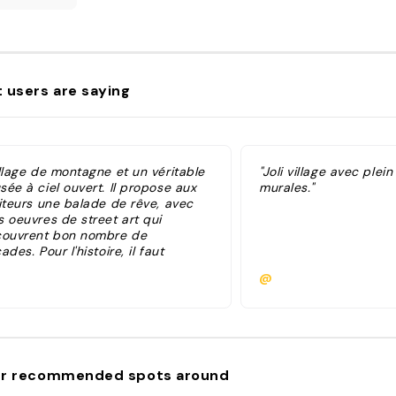
 users are saying
illage de montagne et un véritable
"Joli village avec plei
ée à ciel ouvert. Il propose aux
murales."
siteurs une balade de rêve, avec
s oeuvres de street art qui
couvrent bon nombre de
ades. Pour l'histoire, il faut
monter aux années 1970, lorsqu'un
@
lectif anarchiste milanais esquisse
e première peinture murale dans
village, autour d'un thème engagé.
puis, de nombreux artistes s'en
nent à coeur joie, et il y a
uellement plus de 150 graffitis à
r recommended spots around
ruter dans les moindres détails en
nant dans les ruelles. On y