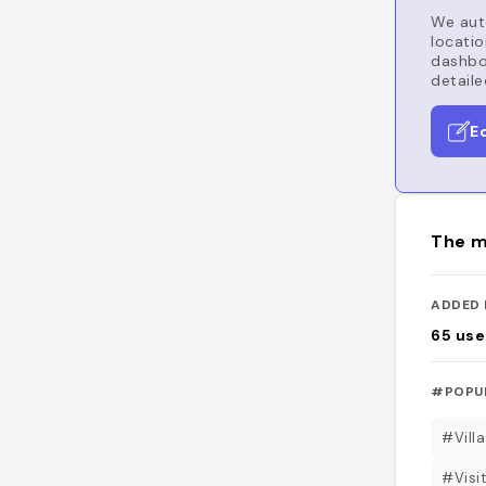
We auto
locatio
dashboa
detaile
E
The m
ADDED 
65
use
#POPU
#Vill
#Visit