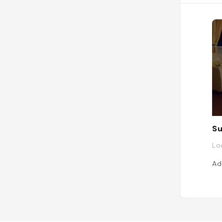
dé
mes
d'a
com
Su
Lo
Ad