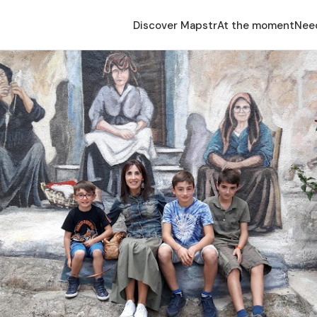
Discover Mapstr
At the moment
Nee