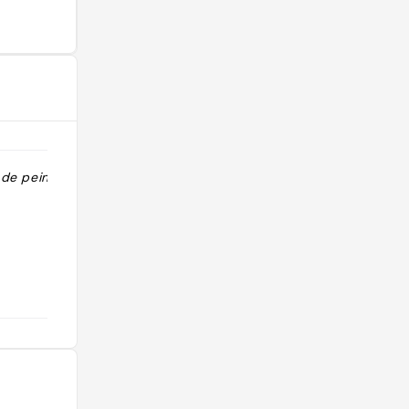
n de peintures
"Martina : peintures murales et
masques traditionnels "
@