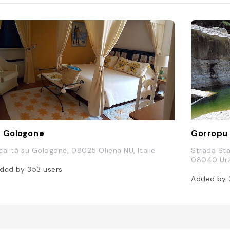
couvre beaucoup de dessins et de
sages politiques. Il peut être bon
voir un traducteur avoir soi pour
prendre les textes ! "
 Gologone
Gorropu
calità su Gologone, 08025 Oliena NU, Italie
Strada Sta
08040 Urzu
ded by
353
users
Added by