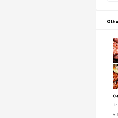
Othe
Ca
Ha
Ad