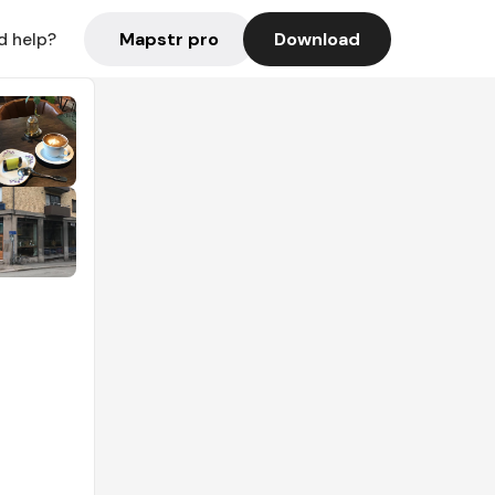
Mapstr pro
Download
d help?