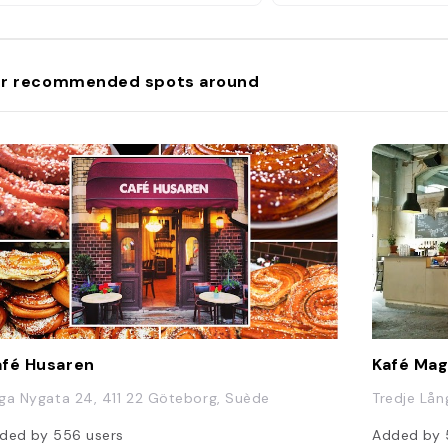
r recommended spots around
fé Husaren
Kafé Mag
ga Nygata 24, 411 22 Göteborg, Suède
Tredje Lån
ded by
556
users
Added by