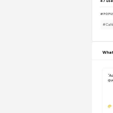
47
use
#POPU
#Caf
What
"A
que
@