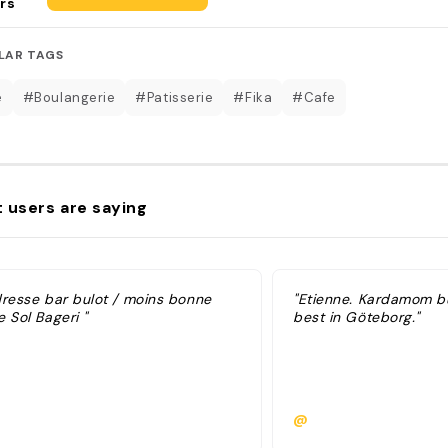
rs
LAR TAGS
é
#Boulangerie
#Patisserie
#Fika
#Cafe
 users are saying
dresse bar bulot / moins bonne
"Etienne. Kardamom b
 Sol Bageri "
best in Göteborg."
@