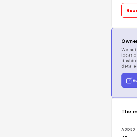
Repo
Owner
We auto
locatio
dashboa
detaile
E
The m
ADDED 