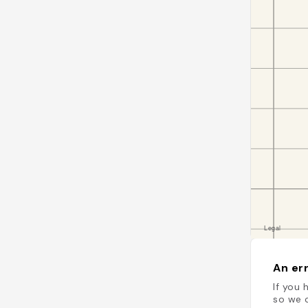
An err
If you 
so we c