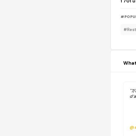
1 701
u
#POPU
#Rest
What
"7
d’a
@a