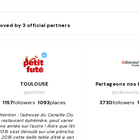
oved by
3
official partners
TOULOUSE
Partageons nos 
@petitfute
@cdiscountv
1157
followers
1093
places
3730
followers
ttention : l'adresse du Canaille Clu
 restaurant éphémère, peut varier
ne année sur l'autre ! Alors que l'ét
2015 s'est déroulé sur une péniche,
 2018 cette belle table d'été a opt