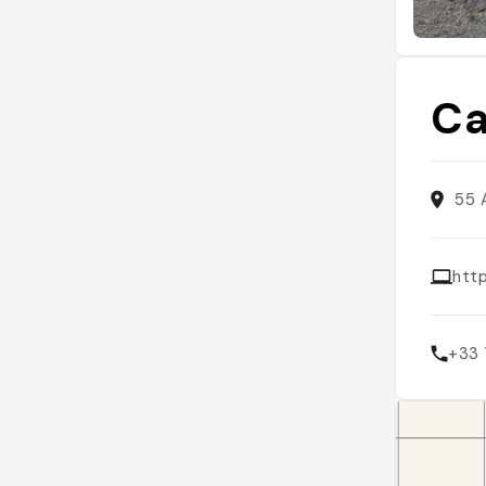
Ca
55 
htt
+33 