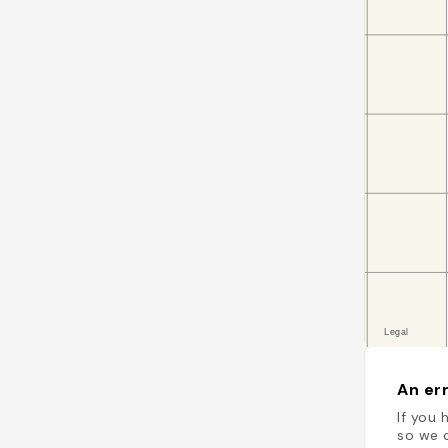
An err
If you 
so we c