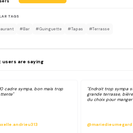
sers
LAR TAGS
aurant
#Bar
#Guinguette
#Tapas
#Terrasse
 users are saying
/10 cadre sympa, bon mais trop
"Endroit trop sympa s
ttente"
grande terrasse, bièr
du choix pour manger 
xelle.andrieu313
@mariedieumegard