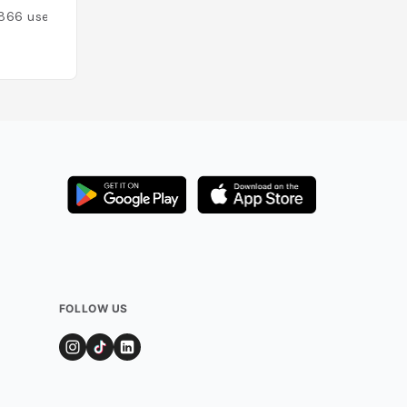
866
users
Added by
871
user
FOLLOW US