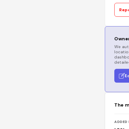
Repo
Owner
We auto
locatio
dashboa
detaile
E
The m
ADDED 