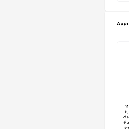
Appr
"A
b,
d'u
é 
en