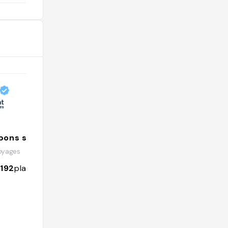
bons spots
Monsieur Student
oyages
@monsieurstudent
1192
places
460
followers
202
places