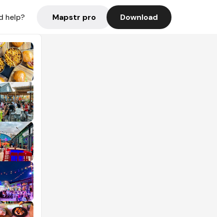
Mapstr pro
Download
d help?