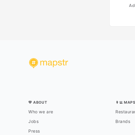
Ad
💛 ABOUT
👨‍💻 MAP
Who we are
Restauran
Jobs
Brands
Press