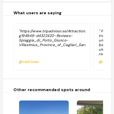
What users are saying
"https://www.tripadvisor.se/Attraction_Review-
" Porto 
g194949-d4322420-Reviews-
tropical
Spiaggia_di_Porto_Giunco-
una dell
Villasimius_Province_of_Cagliari_Sardinia.html"
belle in 
utenti d
riviste s
sembrano
@catrinax
@carras
hanno isp
che l’ha
ambienta
dimensio
troverai
sdraiarti
Other recommended spots around
sabbioso
bambini.
contribu
dell’ins
promonto
difesa d