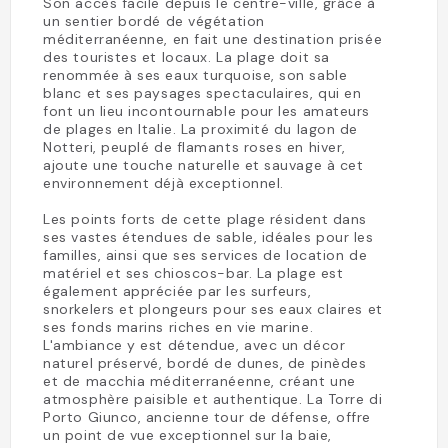
Son accès facile depuis le centre-ville, grâce à
un sentier bordé de végétation
méditerranéenne, en fait une destination prisée
des touristes et locaux. La plage doit sa
renommée à ses eaux turquoise, son sable
blanc et ses paysages spectaculaires, qui en
font un lieu incontournable pour les amateurs
de plages en Italie. La proximité du lagon de
Notteri, peuplé de flamants roses en hiver,
ajoute une touche naturelle et sauvage à cet
environnement déjà exceptionnel.
Les points forts de cette plage résident dans
ses vastes étendues de sable, idéales pour les
familles, ainsi que ses services de location de
matériel et ses chioscos-bar. La plage est
également appréciée par les surfeurs,
snorkelers et plongeurs pour ses eaux claires et
ses fonds marins riches en vie marine.
L'ambiance y est détendue, avec un décor
naturel préservé, bordé de dunes, de pinèdes
et de macchia méditerranéenne, créant une
atmosphère paisible et authentique. La Torre di
Porto Giunco, ancienne tour de défense, offre
un point de vue exceptionnel sur la baie,