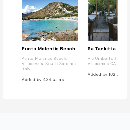
sensazio
angolo p
creando 
rilassanti
Punta Molentis Beach
Sa Tankitta
Punta Molentis Beach,
Via Umberto I, 240
Villasimius, South Sardinia,
Villasimius CA, Italie
Italy
Added by
162
users
Added by
434
users