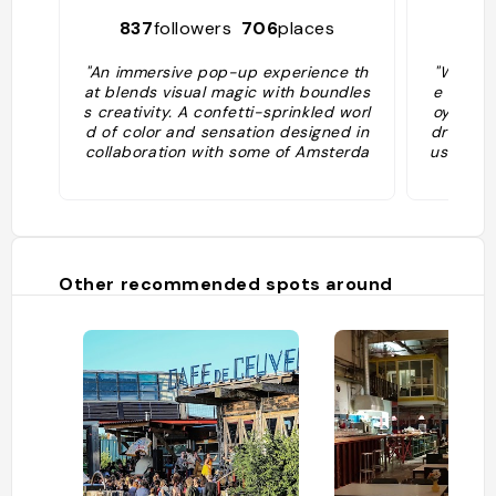
837
followers
706
places
10
"An immersive pop-up experience th
"Wondr 
at blends visual magic with boundles
e qui v
s creativity. A confetti-sprinkled worl
oyeux, 
d of color and sensation designed in
dr se c
collaboration with some of Amsterda
us incro
m’s most creative minds."
murs col
entre da
scine g
de confe
juste d
nts au 
Other recommended spots around
ont dès 
QR code 
rentes à
s sur pl