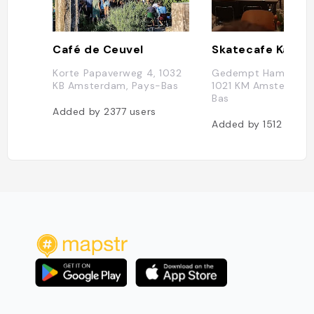
Café de Ceuvel
Korte Papaverweg 4, 1032
Gedempt Hamerkana
KB Amsterdam, Pays-Bas
1021 KM Amsterdam,
Bas
Added by
2377
users
Added by
1512
users