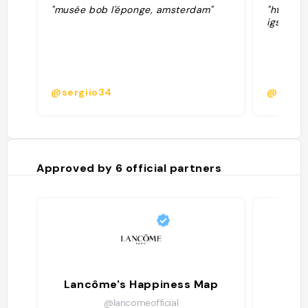
"musée bob l'éponge, amsterdam"
"https:
igsh=ND
@sergiio34
@aalixz
Approved by
6
official partners
Lancôme's Happiness Map
@lancomeofficial