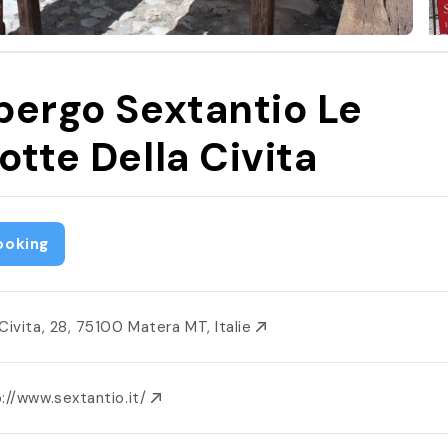
bergo Sextantio Le
otte Della Civita
ooking
 Civita, 28, 75100 Matera MT, Italie
://www.sextantio.it/