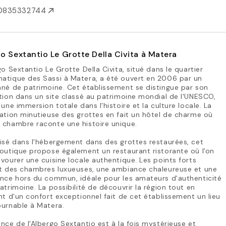
0835332744
o Sextantio Le Grotte Della Civita à Matera
go Sextantio Le Grotte Della Civita, situé dans le quartier
atique des Sassi à Matera, a été ouvert en 2006 par un
né de patrimoine. Cet établissement se distingue par son
tion dans un site classé au patrimoine mondial de l'UNESCO,
 une immersion totale dans l'histoire et la culture locale. La
ation minutieuse des grottes en fait un hôtel de charme où
 chambre raconte une histoire unique.
isé dans l'hébergement dans des grottes restaurées, cet
outique propose également un restaurant ristorante où l'on
vourer une cuisine locale authentique. Les points forts
nt des chambres luxueuses, une ambiance chaleureuse et une
ence hors du commun, idéale pour les amateurs d'authenticité
atrimoine. La possibilité de découvrir la région tout en
nt d'un confort exceptionnel fait de cet établissement un lieu
ournable à Matera.
nce de l'Albergo Sextantio est à la fois mystérieuse et