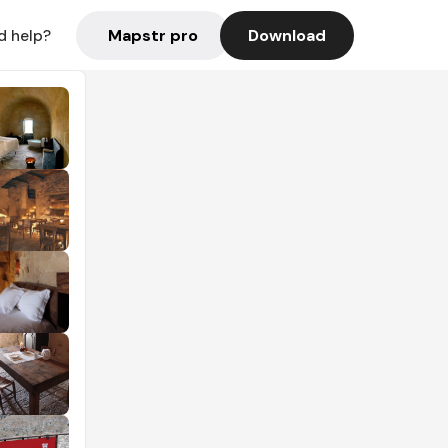
Mapstr pro
Download
d help?