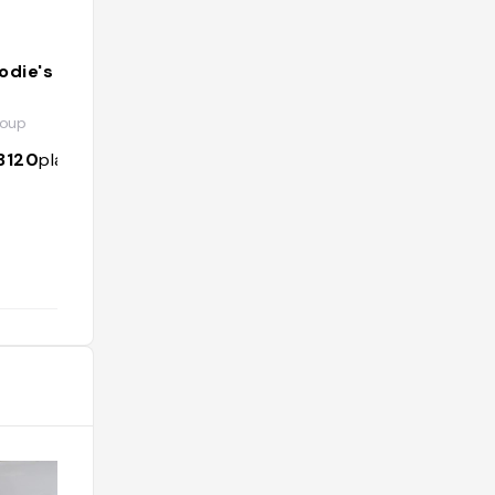
oodie's world
Sovanna Mv
@sovanna.mv
loup
9300
followers
7623
places
3120
places