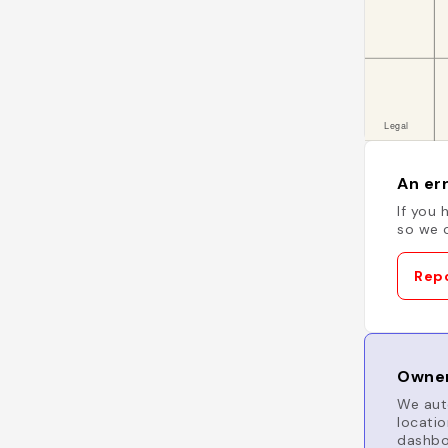
An err
If you 
so we c
Repo
Owner
We auto
locatio
dashboa