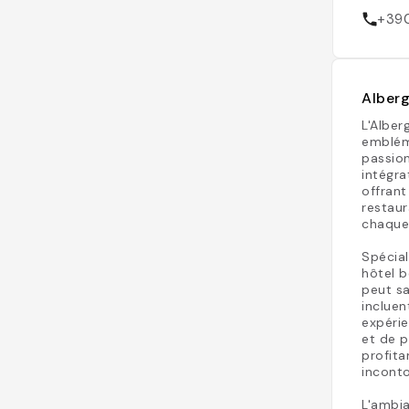
+39
Alberg
L'Alber
emblém
passion
intégra
offrant
restaur
chaque
Spécial
hôtel b
peut sa
inclue
expéri
et de p
profita
incont
L'ambia