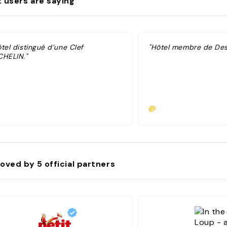
 users are saying
tel distingué d’une Clef
"Hôtel membre de Desi
CHELIN."
@
oved by
5
official partners