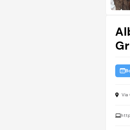
Al
Gr
B
Via
http