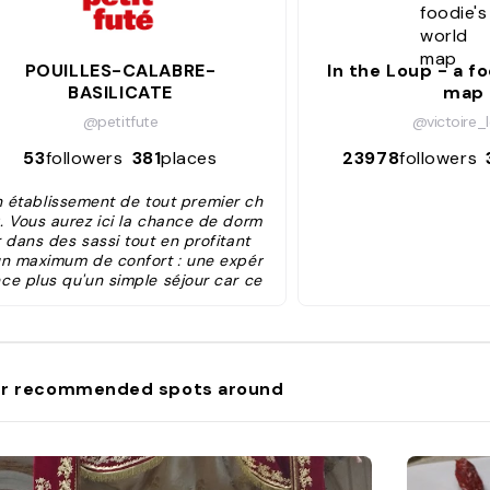
POUILLES-CALABRE-
In the Loup - a f
BASILICATE
map
@petitfute
@victoire_
53
followers
381
places
23978
followers
n établissement de tout premier ch
x. Vous aurez ici la chance de dorm
r dans des sassi tout en profitant
un maximum de confort : une expér
nce plus qu'un simple séjour car ce
" grottes " sont particulièrement ro
ntiques et luxueuses. Les 18 " cha
res " ont été rénovées dans le res
ct du patrimoine car chacune révè
forme et matériaux d'origine. Les cl
r recommended spots around
nts découvriront une atmosphère u
que évoquant l'histoire et le charm
des sassi de Matera. A ne pas rate
r !"