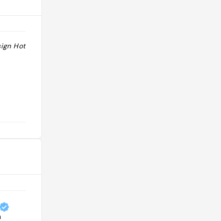
gn Hotels."
"https://www.instagram.com/sextantio?
igsh=ZTkyMXRxNTFoeHE1"
@beemaja