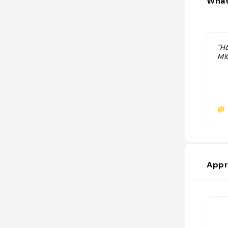
What
"Hô
MI
@
Appr