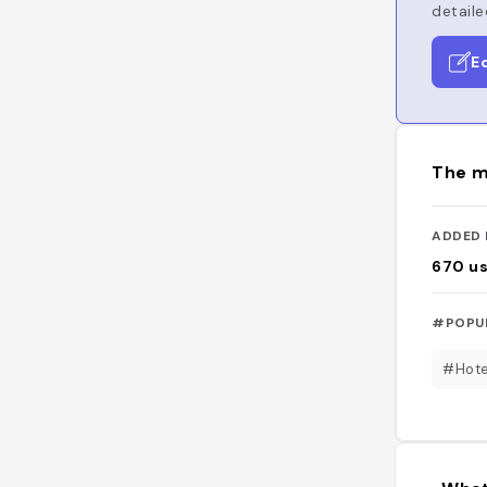
detaile
E
The m
ADDED 
670
u
#POPU
#Hote