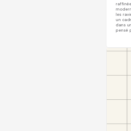
raffiné
moderne
les rav
un cad
dans un
pensé 