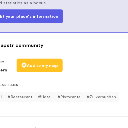
d statistics as a bonus.
dit your place's information
apstr community
BY
Add to my map
sers
LAR TAGS
l
#Restaurant
#Hôtel
#Ristorante
#Zu versuchen