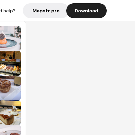
Mapstr pro
Download
d help?