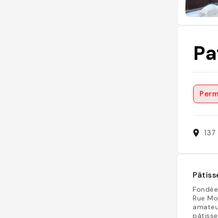
Pa
Perm
137
Pâtiss
Fondée 
Rue Mou
amateur
pâtisse