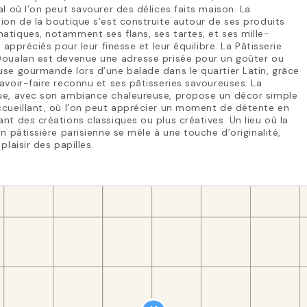
al où l’on peut savourer des délices faits maison. La
ion de la boutique s’est construite autour de ses produits
tiques, notamment ses flans, ses tartes, et ses mille-
s, appréciés pour leur finesse et leur équilibre. La Pâtisserie
Doualan est devenue une adresse prisée pour un goûter ou
se gourmande lors d’une balade dans le quartier Latin, grâce
avoir-faire reconnu et ses pâtisseries savoureuses. La
ue, avec son ambiance chaleureuse, propose un décor simple
cueillant, où l’on peut apprécier un moment de détente en
nt des créations classiques ou plus créatives. Un lieu où la
on pâtissière parisienne se mêle à une touche d’originalité,
 plaisir des papilles.