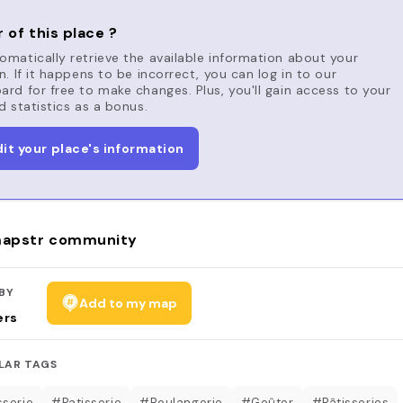
 of this place ?
matically retrieve the available information about your
n. If it happens to be incorrect, you can log in to our
rd for free to make changes. Plus, you'll gain access to your
d statistics as a bonus.
dit your place's information
apstr community
BY
Add to my map
ers
LAR TAGS
sserie
#Patisserie
#Boulangerie
#Goûter
#Pâtisseries