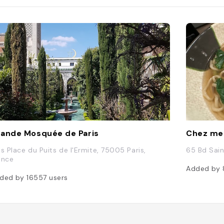
ande Mosquée de Paris
Chez mei
is Place du Puits de l'Ermite, 75005 Paris,
65 Bd Sain
ance
Added by
ded by
16557
users