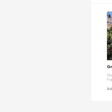
Gr
2b
Fr
Ad