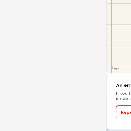
An err
If you 
so we c
Repo