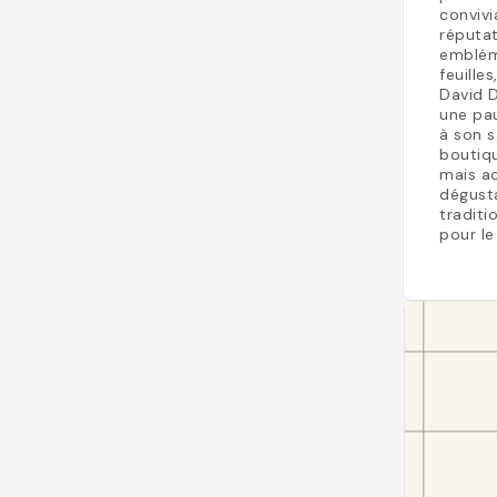
convivi
réputat
embléma
feuille
David 
une pau
à son s
boutiq
mais ac
dégusta
traditi
pour le