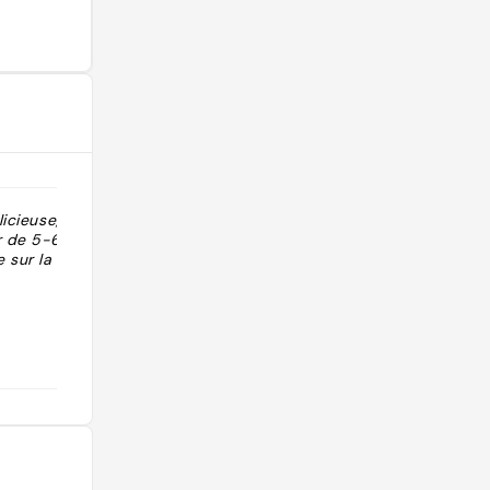
licieuse, avec
"cake citron ++++ tarte tatin ++++
ur de 5-6€
éclair vanille ++++ baba +++ cannelé
e sur la rue
++++ marbré++ cake vanille+ (trop
sucré) 2024 : la pâtisserie a fermé
en janvier 😭, je garde l'historique,
sait-on jms il ouvre une pâtisserie
ailleurs ?"
@