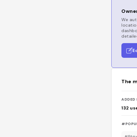
Owner
We auto
locatio
dashboa
detaile
E
The m
ADDED 
132
us
#POPU
#Pâti