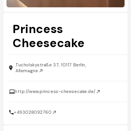
Princess
Cheesecake
Tucholskystraße 37, 10117 Berlin,
Allemagne
http://www.princess-cheesecake.de/
+493028092760