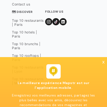
Contact us
FOLLOW US
🗺 DISCOVER
Top 10 restaurants
| Paris
Top 10 hotels |
Paris
Top 10 brunchs |
Paris
Top 10 rooftops |
Paris
x
Top 10 restaurants
| Lyon
Top 10 restaurants
La meilleure expérience Mapstr est sur
| Marseille
l'application mobile.
Enregistrez vos meilleures adresses, partagez les
plus belles avec vos amis, découvrez les
recommendations de vos magazines et