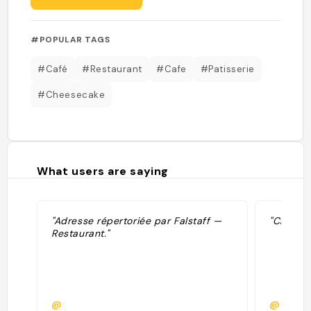
#POPULAR TAGS
#Café
#Restaurant
#Cafe
#Patisserie
#Cheesecake
What users are saying
"Adresse répertoriée par Falstaff —
"Cheesec
Restaurant."
@
@ludov