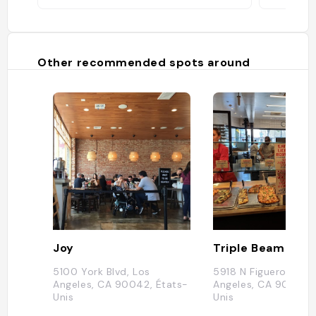
Other recommended spots around
Joy
Triple Beam Pizz
5100 York Blvd, Los
5918 N Figueroa St, 
Angeles, CA 90042, États-
Angeles, CA 90042, 
Unis
Unis