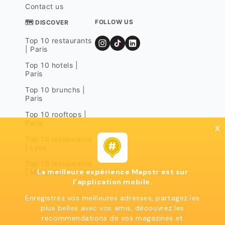
Contact us
FOLLOW US
🗺 DISCOVER
Top 10 restaurants
| Paris
Top 10 hotels |
Paris
Top 10 brunchs |
Paris
Top 10 rooftops |
Paris
x
Top 10 restaurants
| Lyon
Top 10 restaurants
La meilleure expérience Mapstr est sur
| Marseille
l'application mobile.
Enregistrez vos meilleures adresses, partagez les
plus belles avec vos amis, découvrez les
recommendations de vos magazines et