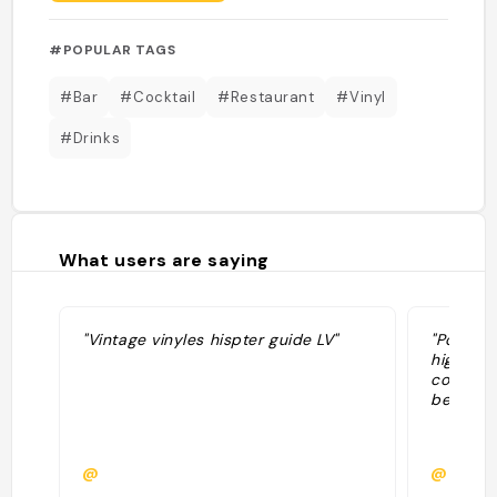
#POPULAR TAGS
#Bar
#Cocktail
#Restaurant
#Vinyl
#Drinks
What users are saying
"Vintage vinyles hispter guide LV"
"Powered
highball
collectio
best list
@
@