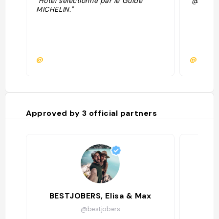
"Hôtel sélectionné par le Guide
"@lorrain
MICHELIN."
@
@
Approved by
3
official partners
BESTJOBERS, Elisa & Max
@bestjobers