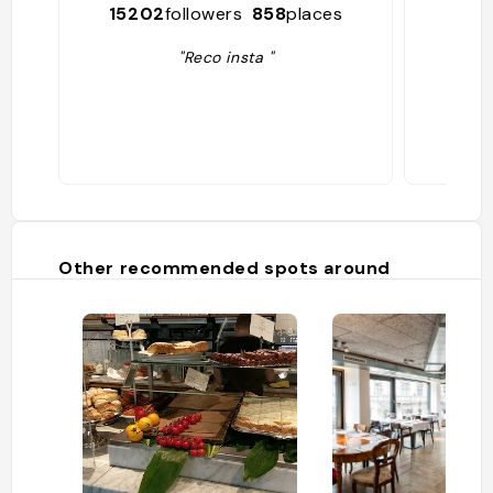
15202
followers
858
places
30
"Reco insta "
Other recommended spots around