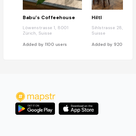
Babu's Coffeehouse
Hiltl
Löwenstrasse 1, 8001
Sihlstrasse 28, 8001
Zürich, Suisse
Suisse
Added by
1100
users
Added by
920
users