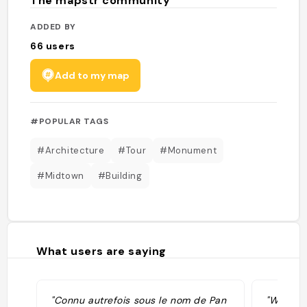
The mapstr community
ADDED BY
66
users
Add to my map
#POPULAR TAGS
#Architecture
#Tour
#Monument
#Midtown
#Building
What users are saying
"Connu autrefois sous le nom de Pan
"Walter G