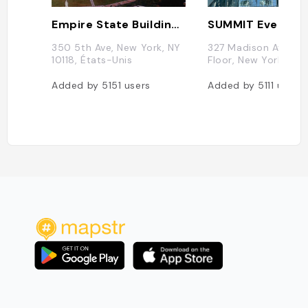
Empire State Building - Virgo Business Centers
SUMMIT Events
350 5th Ave, New York, NY
327 Madison Avenue
10118, États-Unis
Floor, New York 1001
Added by
5151
users
Added by
5111
users