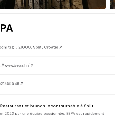
EPA
odni trg 1, 21000, Split, Croatie
p://www.bepa.hr/
521355546
 Restaurant et brunch incontournable à Split
en 2023 par une équipe passionnée, BEPA est rapidement