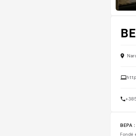
B
Nar
htt
+38
BEPA :
Fondé 