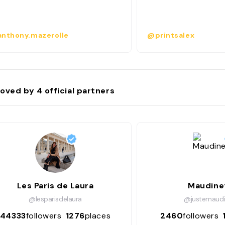
nthony.mazerolle
@printsalex
oved by
4
official partners
Les Paris de Laura
Maudine
@lesparisdelaura
@justemaudi
44333
followers
1276
places
2460
followers