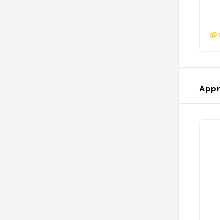
@a
Appr