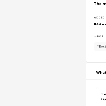
The m
ADDED 
844
u
#POPU
#Rest
What
"Le
rap