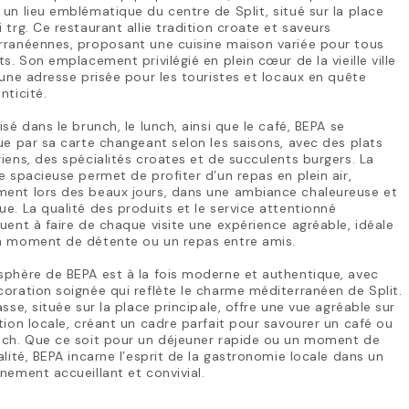
un lieu emblématique du centre de Split, situé sur la place
 trg. Ce restaurant allie tradition croate et saveurs
rranéennes, proposant une cuisine maison variée pour tous
ts. Son emplacement privilégié en plein cœur de la vieille ville
 une adresse prisée pour les touristes et locaux en quête
nticité.
isé dans le brunch, le lunch, ainsi que le café, BEPA se
ue par sa carte changeant selon les saisons, avec des plats
iens, des spécialités croates et de succulents burgers. La
e spacieuse permet de profiter d’un repas en plein air,
ent lors des beaux jours, dans une ambiance chaleureuse et
e. La qualité des produits et le service attentionné
uent à faire de chaque visite une expérience agréable, idéale
n moment de détente ou un repas entre amis.
phère de BEPA est à la fois moderne et authentique, avec
oration soignée qui reflète le charme méditerranéen de Split.
asse, située sur la place principale, offre une vue agréable sur
tion locale, créant un cadre parfait pour savourer un café ou
nch. Que ce soit pour un déjeuner rapide ou un moment de
alité, BEPA incarne l’esprit de la gastronomie locale dans un
nement accueillant et convivial.