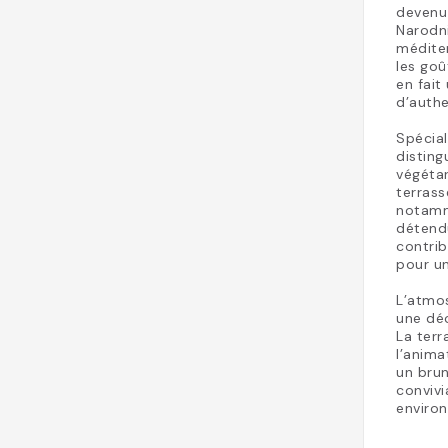
devenu 
Narodni
médite
les goû
en fait
d’authe
Spécial
disting
végétar
terrass
notamm
détendu
contrib
pour u
L’atmos
une déc
La terr
l’anima
un bru
convivi
environ