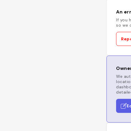
An err
If you 
so we c
Repo
Owner
We auto
locatio
dashboa
detaile
E