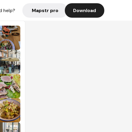
Mapstr pro
Download
d help?