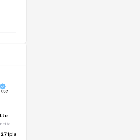
@jade.vadrouille
tte
Apryl Bastian
nette
@aprylbastian01
1271
places
204
followers
1758
places