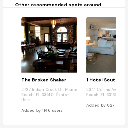
Other recommended spots around
The Broken Shaker
1 Hotel South Be
2727 Indian Creek Dr, Miami
2341 Collins Ave, Mi
Beach, FL 33140, États-
Beach, FL 33139, Éta
Unis
Added by
827
users
Added by
1146
users