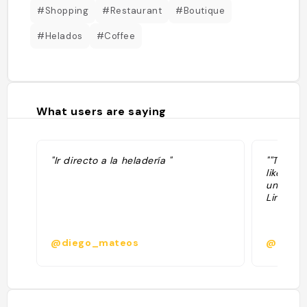
#Shopping
#Restaurant
#Boutique
#Helados
#Coffee
What users are saying
"Ir directo a la heladería "
""The se
like eve
unlike a
Lincoln 
@diego_mateos
@