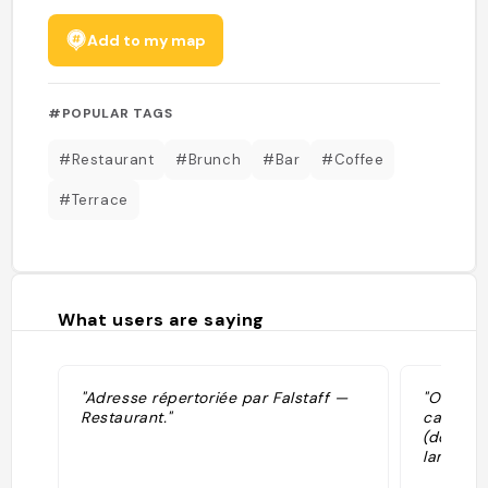
Add to my map
#POPULAR TAGS
#Restaurant
#Brunch
#Bar
#Coffee
#Terrace
What users are saying
"Adresse répertoriée par Falstaff —
"Ottimo 
Restaurant."
camicia.
(dolce) c
lamponi"