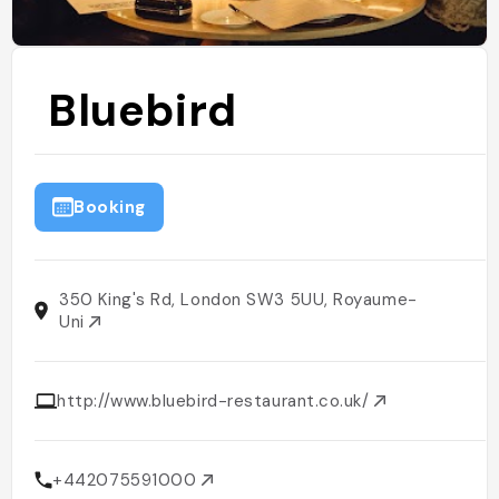
Bluebird
Booking
350 King's Rd, London SW3 5UU, Royaume-
Uni
http://www.bluebird-restaurant.co.uk/
+442075591000