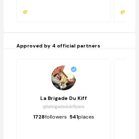
@
@
Approved by
4
official partners
La Brigade Du Kiff
@labrigadedukiffparis
1728
followers
541
places
66