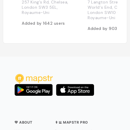
257 King's Rd, Chelsea,
7 Langton Street, T
London SW3 5EL,
World's End, Chelsea
Royaume-Uni
London SW10 0JL,
Royaume-Uni
Added by
1642
users
Added by
903
users
💛 ABOUT
👨‍💻 MAPSTR PRO