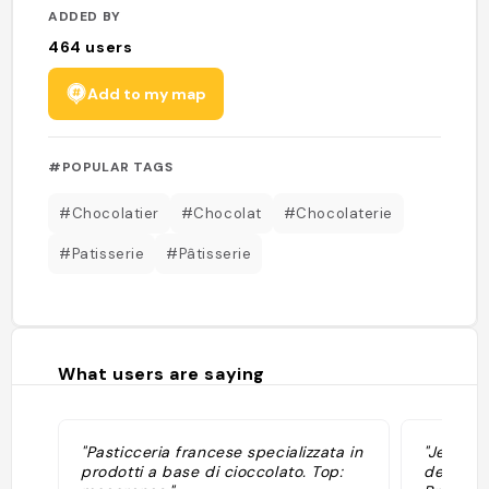
ADDED BY
464
users
Add to my map
#POPULAR TAGS
#Chocolatier
#Chocolat
#Chocolaterie
#Patisserie
#Pâtisserie
What users are saying
"Pasticceria francese specializzata in
"Jean-Pa
prodotti a base di cioccolato. Top:
de mes c