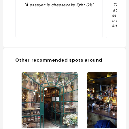
"À essayer le cheesecake light 0%"
"Dans c
atier J
es grand
u à empo
lettes, 
rons ou 
st super
ourmand
anc crè
petites 
arfaite
Other recommended spots around