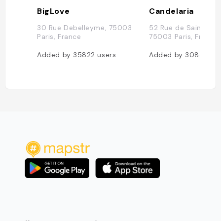
BigLove
Candelaria
30 Rue Debelleyme, 75003
52 Rue de Saintonge
Paris, France
75003 Paris, France
Added by
35822
users
Added by
30834
us