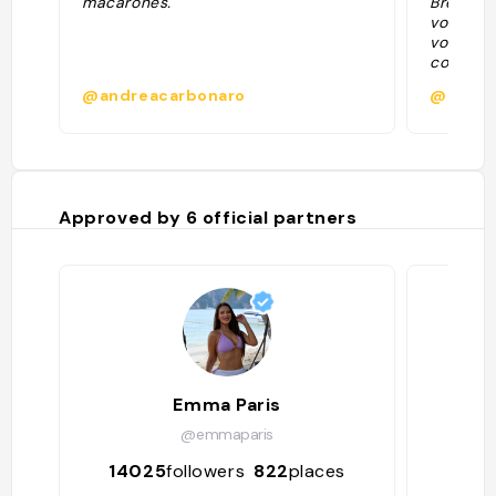
macarones."
Bretagne
vous pou
vous pou
commande
@andreacarbonaro
@
Approved by
6
official partners
Emma Paris
Am
@emmaparis
14025
followers
822
places
21