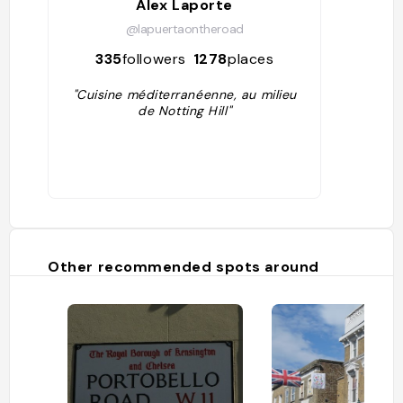
Alex Laporte
@lapuertaontheroad
335
followers
1278
places
"Cuisine méditerranéenne, au milieu
de Notting Hill"
Other recommended spots around