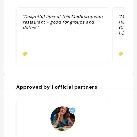
"Delightful time at this Mediterranean
"Must Tr
restaurant - good for groups and
Hummus 
dates! "
Chilli J
| Grille
@
@
Approved by
1
official partners