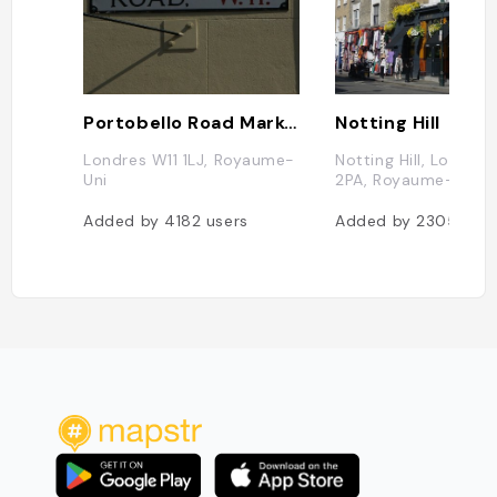
Portobello Road Market
Notting Hill
Londres W11 1LJ, Royaume-
Notting Hill, Londres
Uni
2PA, Royaume-Uni
Added by
4182
users
Added by
2305
user