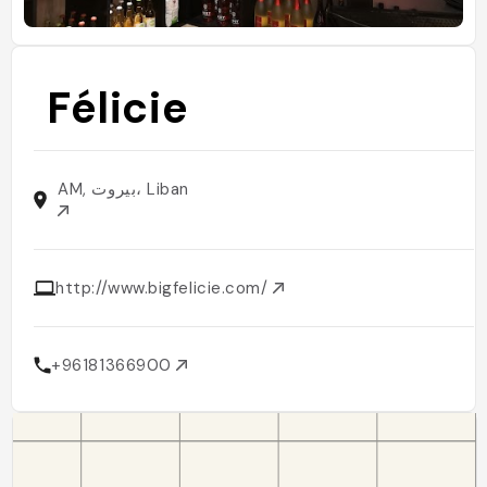
Félicie
AM, بيروت، Liban
http://www.bigfelicie.com/
+96181366900