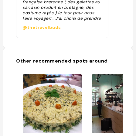
française bretonne ( des galettes au
sarrasin produit en bretagne, des
costume rayés ) le tout pour nous
faire voyager! . J’ai choisi de prendre
une dessert délicieux qui est Le
@thetravelbuds
Kouign-Amann ( Une patisserie
bretonne avec des pommes
caramélisées et un colis caramel
beurré salé fait maison!! ) de quoi
nous régalez les papilles
gustativement et visuellement ♥️ . ."
Other recommended spots around