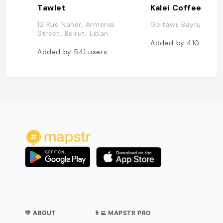
Tawlet
Kalei Coffee Co.
12 Rue Naher, Armenia
Geitawi, Bayrut, Lib
Street, Beirut, Liban
Added by
410
users
Added by
541
users
💛 ABOUT
👨‍💻 MAPSTR PRO