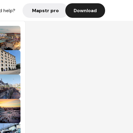
Mapstr pro
Download
d help?