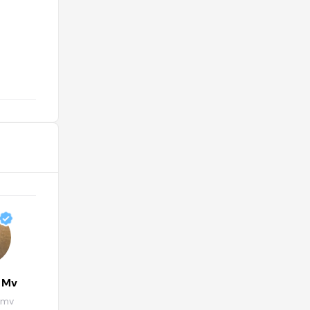
@
 Mv
Les adresses lifestyle by
IDEAT
.mv