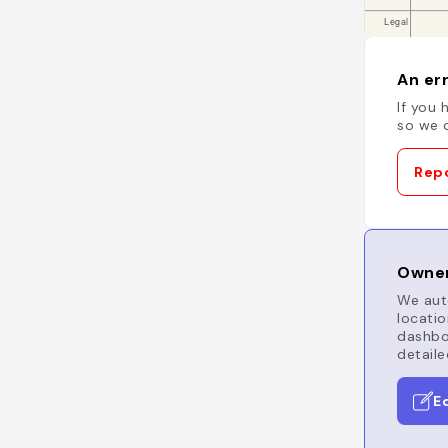
An err
If you 
so we c
Repo
Owner
We auto
locatio
dashboa
detaile
E