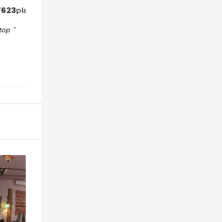
@ideat
7623
places
6649
followers
144
places
top "
"Elle propose des soirées festives « O
n Air », des expos dans la galerie de l
a Salle des machines et celle du Der
nier Cri (gratuites), des scènes théât
rales ou musicales, des marchés pay
sans et du cinéma en plein air (le di
manche). Le lieu est tout fou avec de
s gamins partout, des jardiniers dans
leurs jardins partagés, des gourmand
s aux Grandes Tables (restaurant su
perdesign). En mouvement perpétue
l, la Friche s’agrandit avec un centre
de formation aux métiers du spectac
le et une école de création musicale
flanquée d’une place paysagère en c
ours de création."