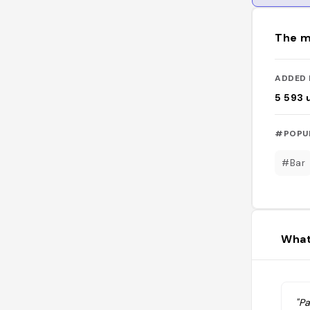
The m
ADDED 
5 593
#POPU
#Bar
What
"Pa