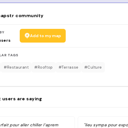
apstr community
BY
Add to my map
users
LAR TAGS
#Restaurant
#Rooftop
#Terrasse
#Culture
 users are saying
rfait pour aller chiller l’aprem
"lieu sympa pour expos