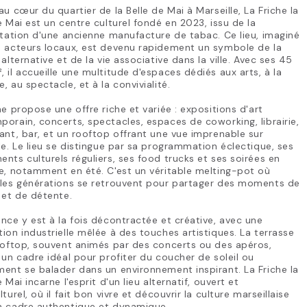
au cœur du quartier de la Belle de Mai à Marseille, La Friche la
e Mai est un centre culturel fondé en 2023, issu de la
itation d'une ancienne manufacture de tabac. Ce lieu, imaginé
s acteurs locaux, est devenu rapidement un symbole de la
 alternative et de la vie associative dans la ville. Avec ses 45
 il accueille une multitude d'espaces dédiés aux arts, à la
, au spectacle, et à la convivialité.
he propose une offre riche et variée : expositions d'art
orain, concerts, spectacles, espaces de coworking, librairie,
ant, bar, et un rooftop offrant une vue imprenable sur
le. Le lieu se distingue par sa programmation éclectique, ses
nts culturels réguliers, ses food trucks et ses soirées en
e, notamment en été. C'est un véritable melting-pot où
 les générations se retrouvent pour partager des moments de
 et de détente.
nce y est à la fois décontractée et créative, avec une
ion industrielle mêlée à des touches artistiques. La terrasse
ooftop, souvent animés par des concerts ou des apéros,
 un cadre idéal pour profiter du coucher de soleil ou
ent se balader dans un environnement inspirant. La Friche la
e Mai incarne l'esprit d'un lieu alternatif, ouvert et
lturel, où il fait bon vivre et découvrir la culture marseillaise
n cadre authentique et dynamique.