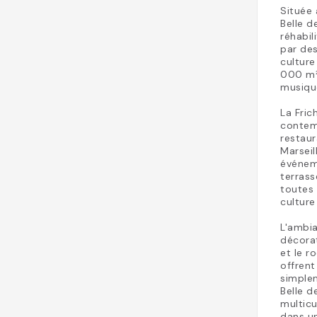
Située 
Belle d
réhabil
par de
culture
000 m²,
musique
La Fric
contemp
restaur
Marseil
événeme
terrass
toutes
culture
L'ambia
décorat
et le r
offrent
simplem
Belle d
multicu
dans u