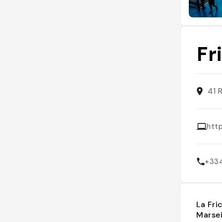
Fr
41 
http
+33
La Fri
Marsei