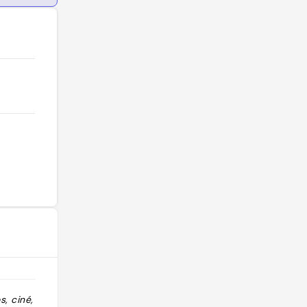
, ciné, boire
"tiers lieu cool, discocall"