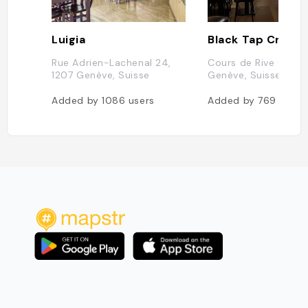
Luigia
Rue Adrien-Lachenal 24,
Cours de Rive 6, 12
1207 Genève, Suisse
Genève, Suisse
Added by
1086
users
Added by
769
users