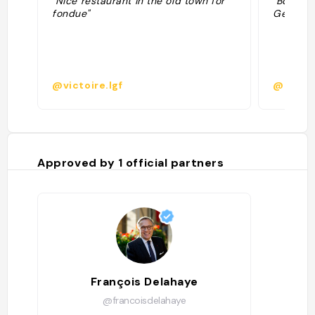
"Nice restaurant in the old town for
"Bon res
fondue"
Genève 
@victoire.lgf
@aurel
Approved by
1
official partners
François Delahaye
@francoisdelahaye