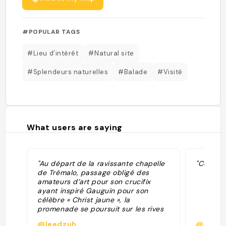
#POPULAR TAGS
#Lieu d’intérêt
#Natural site
#Splendeurs naturelles
#Balade
#Visité
What users are saying
"Au départ de la ravissante chapelle
"Copie d
de Trémalo, passage obligé des
amateurs d’art pour son crucifix
ayant inspiré Gauguin pour son
célèbre « Christ jaune », la
promenade se poursuit sur les rives
de l’Aven au Bois d’Amour, sujet du
@leedzuh
@rippe