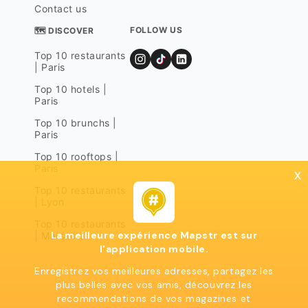
Contact us
FOLLOW US
🗺 DISCOVER
Top 10 restaurants
| Paris
Top 10 hotels |
Paris
Top 10 brunchs |
Paris
Top 10 rooftops |
Paris
x
Top 10 restaurants
| Lyon
Top 10 restaurants
La meilleure expérience Mapstr est sur
| Marseille
l'application mobile.
Enregistrez vos meilleures adresses, partagez les
plus belles avec vos amis, découvrez les
recommendations de vos magazines et