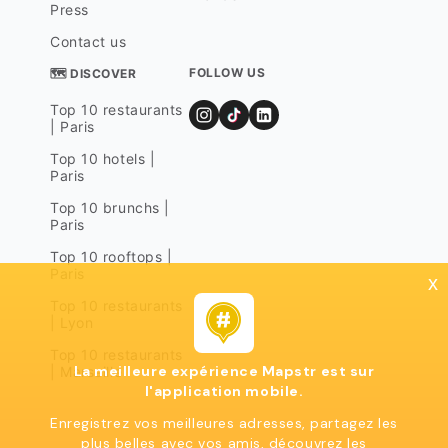
Press
Contact us
FOLLOW US
🗺 DISCOVER
Top 10 restaurants
| Paris
Top 10 hotels |
Paris
Top 10 brunchs |
Paris
Top 10 rooftops |
Paris
x
Top 10 restaurants
| Lyon
Top 10 restaurants
La meilleure expérience Mapstr est sur
| Marseille
l'application mobile.
Enregistrez vos meilleures adresses, partagez les
plus belles avec vos amis, découvrez les