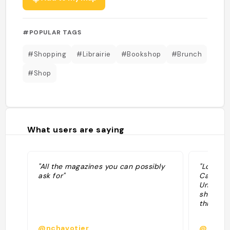
#POPULAR TAGS
#Shopping
#Librairie
#Bookshop
#Brunch
#Shop
What users are saying
"All the magazines you can possibly
"Located
ask for"
Calouste
Under t
shop is 
things pr
@nchavotier
@