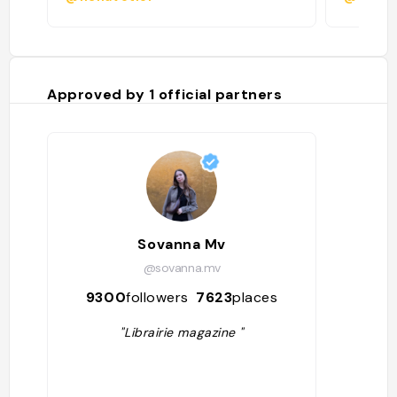
Approved by
1
official partners
Sovanna Mv
@sovanna.mv
9300
followers
7623
places
"Librairie magazine "