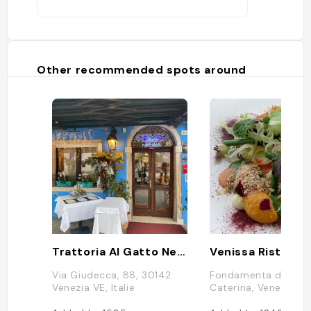
Other recommended spots around
Trattoria Al Gatto Nero
Venissa Ristoran
Via Giudecca, 88, 30142
Fondamenta di Sant
Venezia VE, Italie
Caterina, Venezia VE,