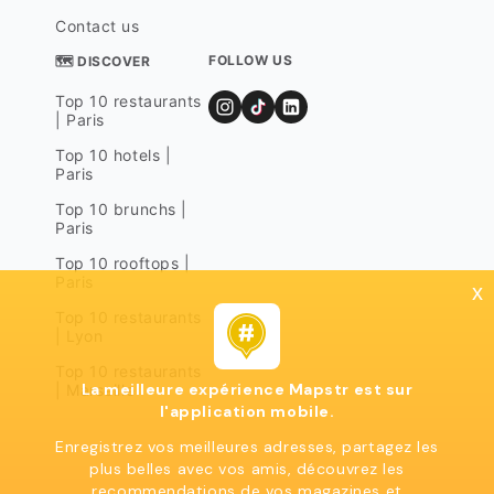
Contact us
FOLLOW US
🗺 DISCOVER
Top 10 restaurants
| Paris
Top 10 hotels |
Paris
Top 10 brunchs |
Paris
Top 10 rooftops |
Paris
x
Top 10 restaurants
| Lyon
Top 10 restaurants
La meilleure expérience Mapstr est sur
| Marseille
l'application mobile.
Enregistrez vos meilleures adresses, partagez les
plus belles avec vos amis, découvrez les
recommendations de vos magazines et