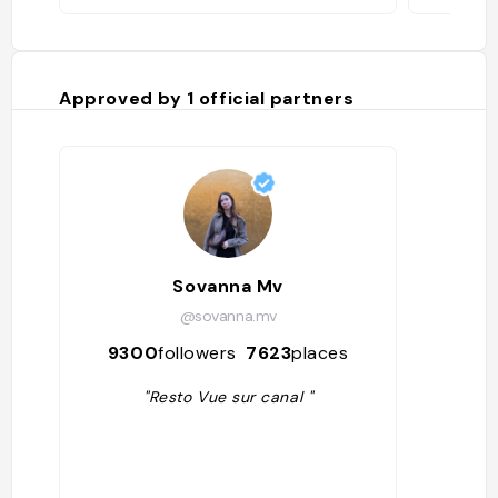
Approved by
1
official partners
Sovanna Mv
@sovanna.mv
9300
followers
7623
places
"Resto Vue sur canal "