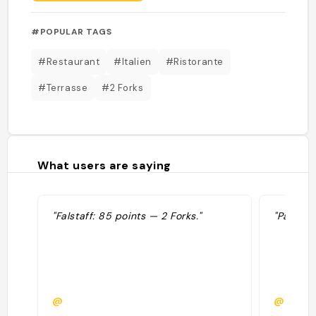
#POPULAR TAGS
#Restaurant
#Italien
#Ristorante
#Terrasse
#2 Forks
What users are saying
"Falstaff: 85 points — 2 Forks."
"Pâtes p
@
@laurin