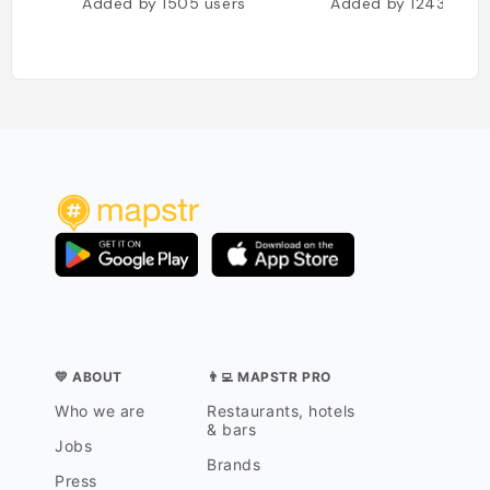
Added by
1505
users
Added by
1243
user
💛 ABOUT
👨‍💻 MAPSTR PRO
Who we are
Restaurants, hotels
& bars
Jobs
Brands
Press