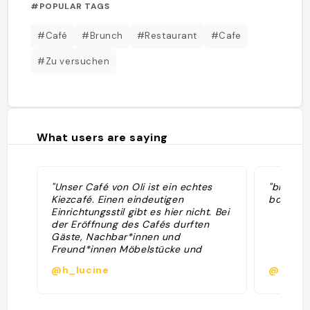
#POPULAR TAGS
#Café
#Brunch
#Restaurant
#Cafe
#Zu versuchen
What users are saying
"Unser Café von Oli ist ein echtes
"brunch 
Kiezcafé. Einen eindeutigen
bon "
Einrichtungsstil gibt es hier nicht. Bei
der Eröffnung des Cafés durften
Gäste, Nachbar*innen und
Freund*innen Möbelstücke und
Wohnaccessoires mitbringen, daher
@h_lucine
@virgin
sieht es hier liebevoll chaotisch aus.
Hinter der Bar türmen sich Baguettes
und Ciabattas, Franzbrötchen,