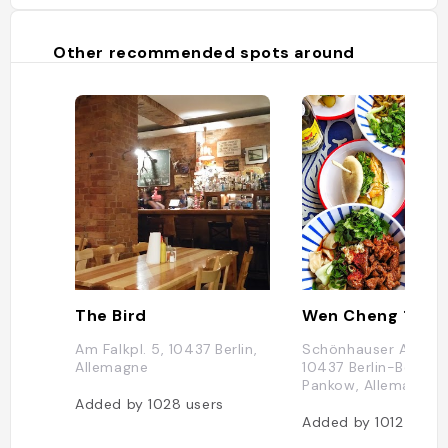
Brioche und Croissants liegen in
Körben auf der Theke und belegte
Brötchen, Kuchen und Co. in der
Other recommended spots around
Vitrine. Weil der Bäcker Portugiese
ist, gibt es im Unser Café auch
leckere Natas und andere Leckereien
aus Jorges Heimat, wie Corroassa
Creme oder Bolo de Arroz. Auch
lecker: der Banana-Bread-Turm und
die Bowls."
The Bird
Wen Cheng 1
Am Falkpl. 5, 10437 Berlin,
Schönhauser Allee 6
Allemagne
10437 Berlin-Bezirk
Pankow, Allemagne
Added by
1028
users
Added by
1012
users