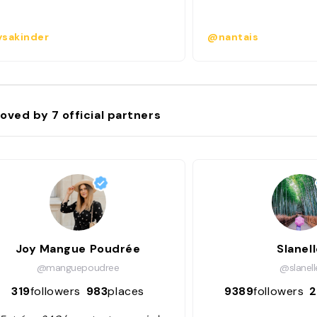
sakinder
@nantais
oved by
7
official partners
Joy Mangue Poudrée
Slanel
@manguepoudree
@slanell
319
followers
983
places
9389
followers
2