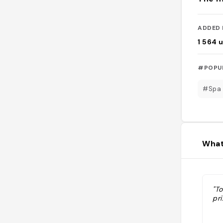
ADDED 
1 564
u
#POPU
#Spa
What
"T
pri