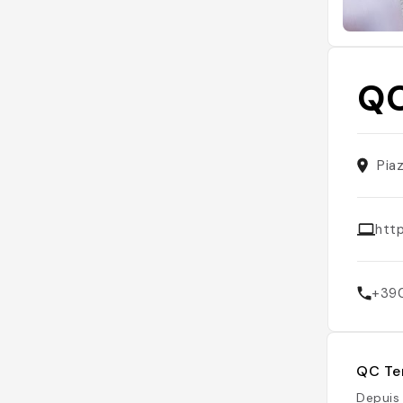
QC
Pia
htt
+39
QC Ter
Depuis 