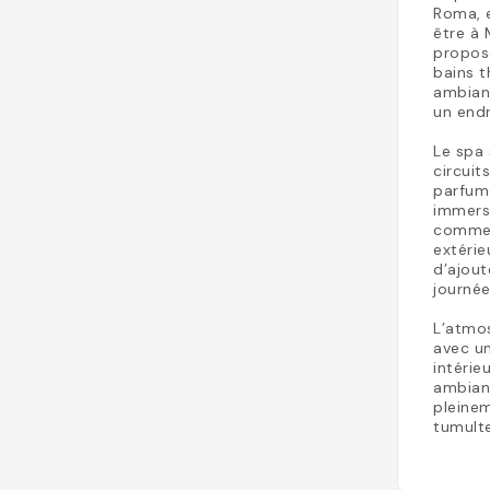
Roma, e
être à 
propose
bains t
ambian
un endr
Le spa
circuit
parfumé
immers
comme l
extérie
d’ajout
journé
L’atmos
avec un
intérie
ambianc
pleine
tumulte