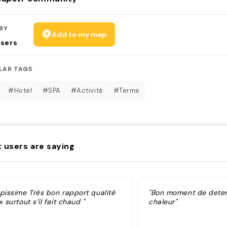
BY
Add to my map
sers
LAR TAGS
#Hotel
#SPA
#Activité
#Terme
 users are saying
opissime Très bon rapport qualité
"Bon moment de deten
x surtout s’il fait chaud "
chaleur"