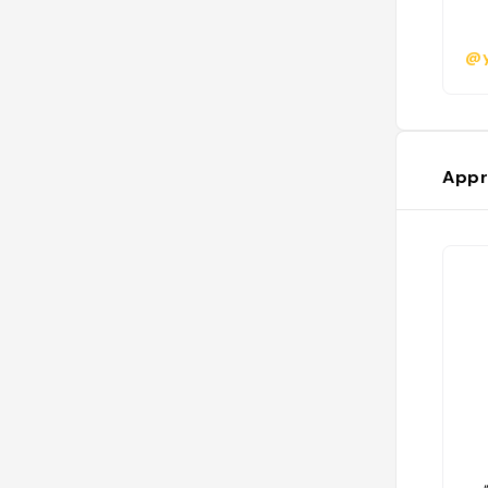
@y
Appr