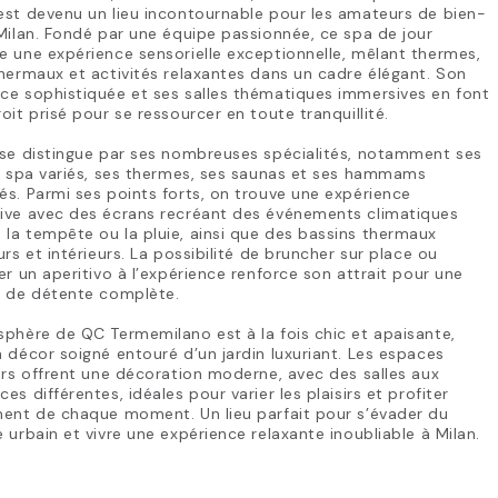
st devenu un lieu incontournable pour les amateurs de bien-
Milan. Fondé par une équipe passionnée, ce spa de jour
 une expérience sensorielle exceptionnelle, mêlant thermes,
hermaux et activités relaxantes dans un cadre élégant. Son
ce sophistiquée et ses salles thématiques immersives en font
oit prisé pour se ressourcer en toute tranquillité.
 se distingue par ses nombreuses spécialités, notamment ses
s spa variés, ses thermes, ses saunas et ses hammams
s. Parmi ses points forts, on trouve une expérience
ive avec des écrans recréant des événements climatiques
a tempête ou la pluie, ainsi que des bassins thermaux
urs et intérieurs. La possibilité de bruncher sur place ou
er un aperitivo à l’expérience renforce son attrait pour une
e de détente complète.
phère de QC Termemilano est à la fois chic et apaisante,
 décor soigné entouré d’un jardin luxuriant. Les espaces
urs offrent une décoration moderne, avec des salles aux
es différentes, idéales pour varier les plaisirs et profiter
ment de chaque moment. Un lieu parfait pour s’évader du
 urbain et vivre une expérience relaxante inoubliable à Milan.