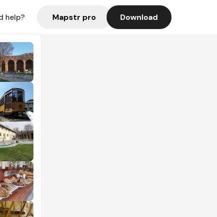
Mapstr pro
Download
d help?