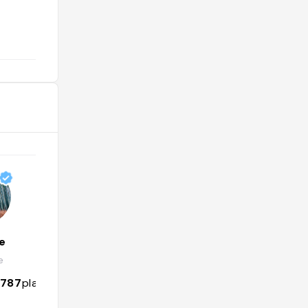
@marianna_mas
le
Alec Ramazzotti-Malin
e
@alecramazzottimalin
787
places
3721
followers
911
places