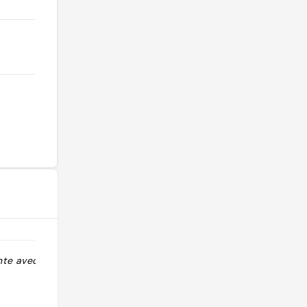
te avec la
"SPA Aussi présent a New York et
d’autres ville d’Italie et à chamonix "