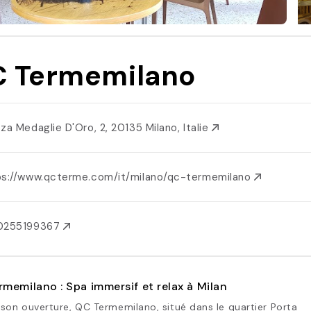
 Termemilano
zza Medaglie D'Oro, 2, 20135 Milano, Italie
ps://www.qcterme.com/it/milano/qc-termemilano
0255199367
memilano : Spa immersif et relax à Milan
son ouverture, QC Termemilano, situé dans le quartier Porta