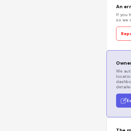
An err
If you 
so we c
Repo
Owner
We auto
locatio
dashboa
detaile
E
The m