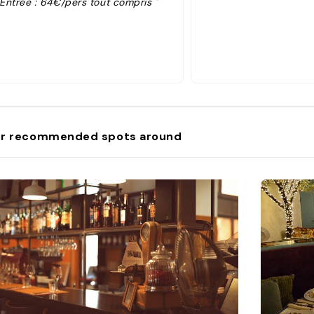
"Entrée : 64€/pers tout compris "
r recommended spots around