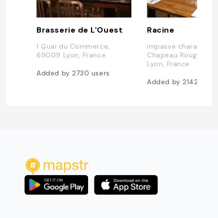
Brasserie de L'Ouest
Racine
1 Quai du Commerce,
impasse charavay, 1
69009 Lyon, France
Chapeau Rouge, 69
Lyon, France
Added by
2730
users
Added by
2142
user