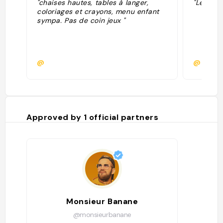
"chaises hautes, tables à langer,
"Les bur
coloriages et crayons, menu enfant
sympa. Pas de coin jeux "
@
@andre
Approved by
1
official partners
Monsieur Banane
@monsieurbanane