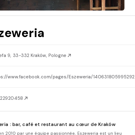
zeweria
efa 9, 33-332 Kraków, Pologne
ps://www.facebook.com/pages/Eszeweria/14063180599529
122920458
ria : bar, café et restaurant au cœur de Kraków
n 2010 par une équipe passionnée, Eszeweria est un lieu