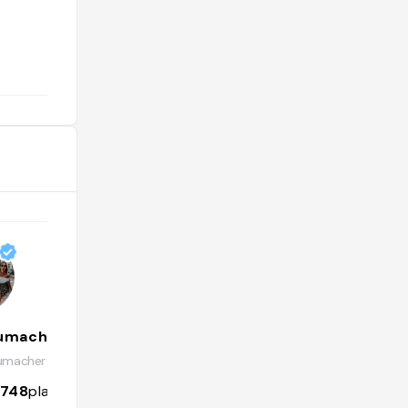
@
oumacher
umacher
1748
places