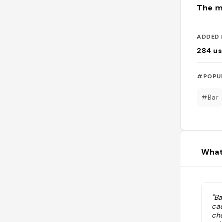
The m
ADDED 
284
us
#POPU
#Bar
What
"Ba
cad
cho