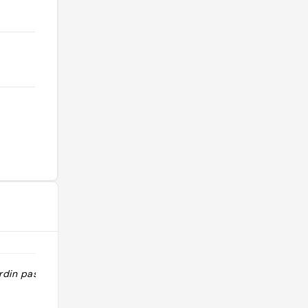
din passer le
"Magnifique Ambiance boudoir
underground Petit jardin"