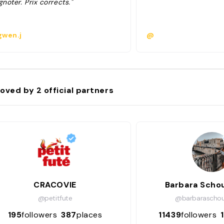
gnoter. Prix corrects."
wen.j
@
oved by
2
official partners
CRACOVIE
Barbara Sch
@petitfute
@barbarascho
195
followers
387
places
11439
followers