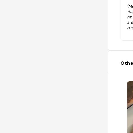
"M
és
nt
s 
rt
rs,
é,
ar
pl
re
Othe