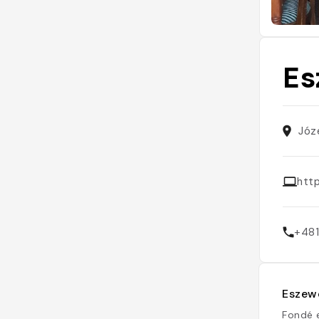
Es
Józ
htt
+48
Eszewe
Fondé e