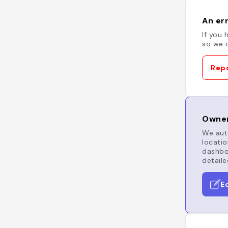
An err
If you 
so we c
Repo
Owner
We auto
locatio
dashboa
detaile
E