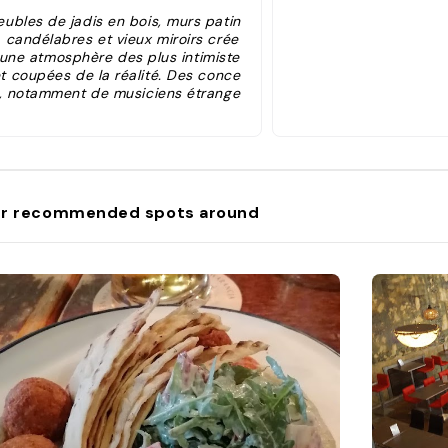
eubles de jadis en bois, murs patin
, candélabres et vieux miroirs crée
 une atmosphère des plus intimiste
et coupées de la réalité. Des conce
s, notamment de musiciens étrange
 sont organisés toute l'année. En ét
 on peut siroter une bière dans le j
din, loin du vacarme des bars de la
ac Nowy. C'est peut-être le bar qui
flète le mieux l'esprit de Kazimierz."
r recommended spots around