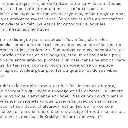
tique du quartier juif de Kraków, situé au 9 Józefa. Depuis
uts, ce bar, café et restaurant a su séduire par son
hère chaleureuse et son décor atypique, mêlant voyage dans
s et ambiance mystérieuse. Son histoire riche en rencontres
onvivialité en fait une étape incontournable pour les
s de lieux authentiques.
ia se distingue par ses spécialités variées, allant des
s classiques aux cocktails innovants, avec une sélection de
locales et internationales. Son ambiance cosy, accentuée par
oration tamisée et des bougies, crée un cadre parfait pour
n verre entre amis ou profiter d’un café dans une atmosphère
ue. La terrasse, souvent recommandée, offre un espace
ur agréable, idéal pour profiter du quartier et de ses vibes
es.
phère de l’établissement est à la fois intime et vibrante,
e décoration qui invite au voyage et à la détente. La lumière
, la musique d’ambiance et l’odeur des drinks contribuent à
érience sensorielle unique. Eszeweria, avec son ambiance
bscur et son décor chaleureux, est un lieu où l’on se sent
hez soi, dans un cadre à la fois vintage et moderne, parfait
couvrir le meilleur de Kraków en toute convivialité.