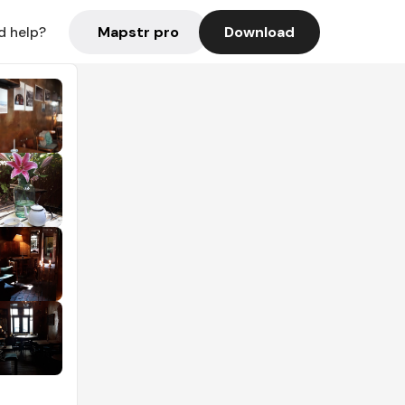
Mapstr pro
Download
d help?