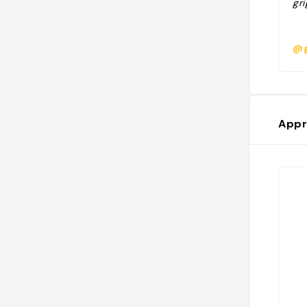
gri
@g
Appr