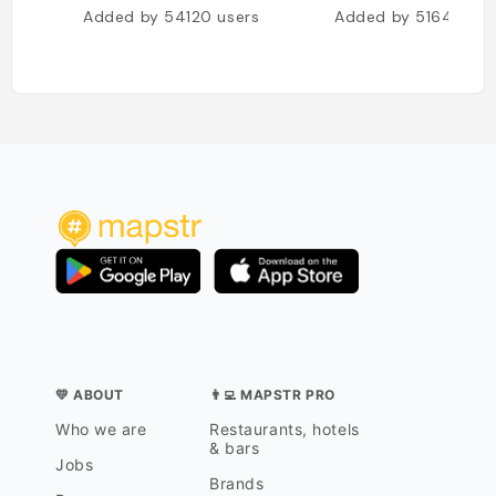
Added by
54120
users
Added by
51648
use
💛 ABOUT
👨‍💻 MAPSTR PRO
Who we are
Restaurants, hotels
& bars
Jobs
Brands