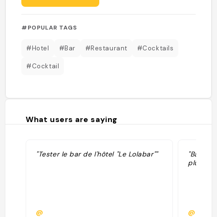
#POPULAR TAGS
#Hotel
#Bar
#Restaurant
#Cocktails
#Cocktail
What users are saying
"Tester le bar de l'hôtel "Le Lolabar""
"Bar da
plutôt e
@
@