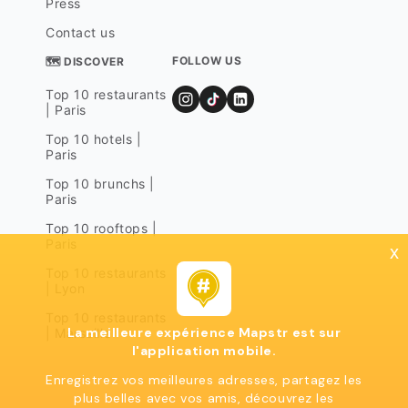
Press
Contact us
FOLLOW US
🗺 DISCOVER
Top 10 restaurants
| Paris
Top 10 hotels |
Paris
Top 10 brunchs |
Paris
Top 10 rooftops |
Paris
x
Top 10 restaurants
| Lyon
Top 10 restaurants
La meilleure expérience Mapstr est sur
| Marseille
l'application mobile.
Enregistrez vos meilleures adresses, partagez les
plus belles avec vos amis, découvrez les