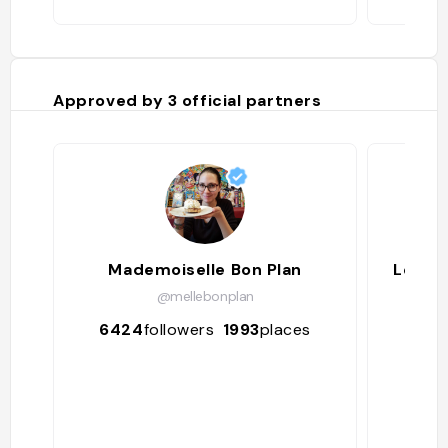
Approved by
3
official partners
Mademoiselle Bon Plan
Les ad
@mellebonplan
@
6424
followers
1993
places
488