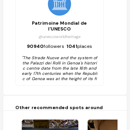
Patrimoine Mondial de
l'UNESCO
@unescoworldheritage
90940
followers
1041
places
"The Strade Nuove and the system of
the Palazzi dei Rolli in Genoa's histori
c centre date from the late 16th and
early 17th centuries when the Republi
c of Genoa was at the height of its fi
nancial and seafaring power. The site
represents the first example in Europ
e of an urban development project p
arcelled out by a public authority wit
hin a unitary framework and associat
Other recommended spots around
ed to a particular system of ‘public l
odging' in private residences, as decr
eed by the Senate in 1576. The site in
cludes an ensemble of Renaissance