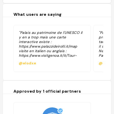
What users are saying
"Palais au patrimoine de l'UNESCO il
"Palazzi 
y en a trop mais une carte
properly
interactive existe :
take a s
https://www.palazzideirolli.it/map
il sistem
visite en italien ou anglais :
New Roa
https://www.visitgenoa.it/it/Tour-
Palazzi d
Palazzi-dei-Rolli "
noble R
@elodxe
@
palaces 
collecti
captures
palaces 
certainl
glamor o
Approved by
1
official partners
palaces 
museums
for here.