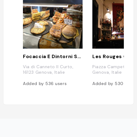
and Baroque palaces along the so-c
alled ‘new streets' (Strade Nuove). Th
e Palazzi dei Rolli offer an extraordina
ry variety of different solutions, achi
eving universal value in adapting to t
he particular characteristics of the si
te and to the requirements of a spec
ific social and economic organization.
They also offer an original example o
f a public network of private residen
ces designated to host state visits.
Focaccia E Dintorni Sas Di Mignone Emilio
📸 © UNESCO"
Via di Canneto Il Curto,
Piazza Campetto, 8,
16123 Genova, Italie
Genova, Italie
Added by
536
users
Added by
530
users