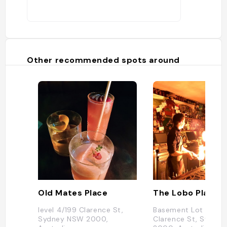
Other recommended spots around
Old Mates Place
The Lobo Plantat
level 4/199 Clarence St,
Basement Lot 1, 209
Sydney NSW 2000,
Clarence St, Sydne