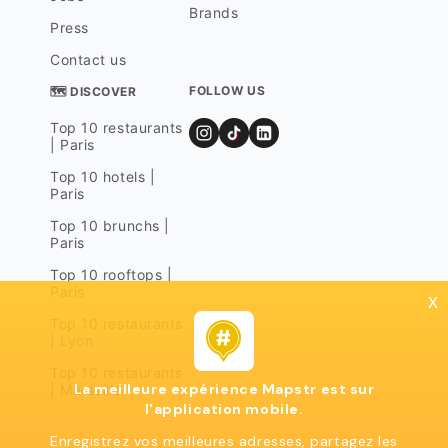
Brands
Press
Contact us
FOLLOW US
🗺 DISCOVER
Top 10 restaurants
| Paris
Top 10 hotels |
Paris
Top 10 brunchs |
Paris
Top 10 rooftops |
Paris
x
Top 10 restaurants
| Lyon
Top 10 restaurants
La meilleure expérience Mapstr est sur
| Marseille
l'application mobile.
Enregistrez vos meilleures adresses, partagez les