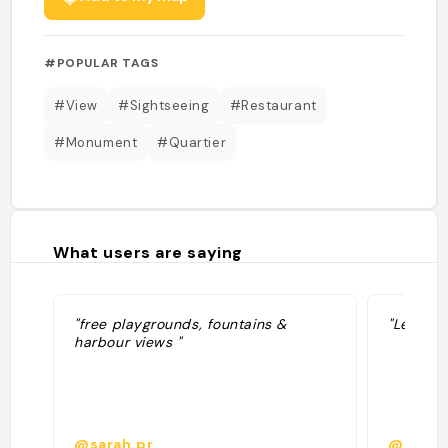
#POPULAR TAGS
#View
#Sightseeing
#Restaurant
#Monument
#Quartier
What users are saying
"free playgrounds, fountains &
"Les ferr
harbour views "
@sarah.pr
@emma