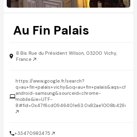
Au Fin Palais
8 Bis Rue du Président Wilson, 03200 Vichy,
France
https://www.google.fr/search?
q=au+fin+palais+vichy&oq=au+fin+palais&aqs=chrome
android-samsung&sourceid=chrome-
mobile&ie=UTF-
8#fid=0x47f6cd0946401e63:0x82ae1008b429d401&f
+33470982475