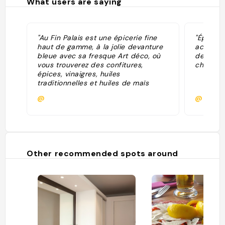
What users are saying
"Au Fin Palais est une épicerie fine
"Épiceri
haut de gamme, à la jolie devanture
acheter 
bleue avec sa fresque Art déco, où
des thés 
vous trouverez des confitures,
chocolats
épices, vinaigres, huiles
traditionnelles et huiles de maïs
arôme truffe, condiments,
@
@
moutardes, caviar d'escargots, seul
dépositaire de la région de la
marque La Belle Iloise (sardines,
thons, maquereaux, soupe de
poissons). C'est aussi une quantité
impressionnante de thés et de cafés
Other recommended spots around
de tous les pays producteurs, toute
une collection de poptines, d'écrins,
de mélanges aux notes délicates,
ainsi qu'une belle gamme de cafés
pur arabica. Pour faire plaisir ou se
faire plaisir, la boutique regorge de
tout un choix de terrines, foies gras
d'Alsace et du Sud-Ouest, vins