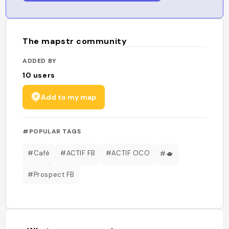
The mapstr community
ADDED BY
10
users
Add to my map
#POPULAR TAGS
#Café
#ACTIF FB
#ACTIF OCO
#🫖
#Prospect FB