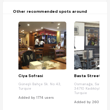
Other recommended spots around
Ciya Sofrasi
Basta Street Foo
Güneşli Bahçe Sk. No:43,
Osmanağa, Sakız Sk.
Turquie
34710 Kadıköy/İstanb
Turquie
Added by
1774
users
Added by
260
users