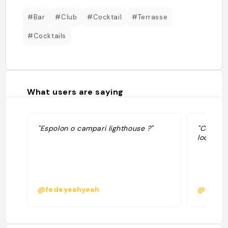
#Bar
#Club
#Cocktail
#Terrasse
#Cocktails
What users are saying
"Espolon o campari lighthouse ?"
"Cocktail
localini"
@fedeyeahyeah
@flavio