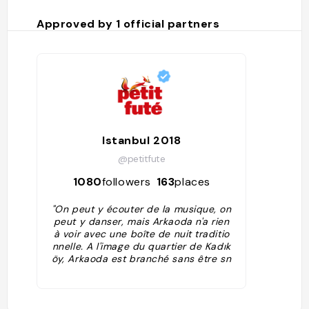
Approved by
1
official partners
Istanbul 2018
@petitfute
1080
followers
163
places
"On peut y écouter de la musique, on
peut y danser, mais Arkaoda n'a rien
à voir avec une boîte de nuit traditio
nnelle. A l'image du quartier de Kadık
öy, Arkaoda est branché sans être sn
ob, très ouvert à la culture, toujours
en recherche de la nouveauté"