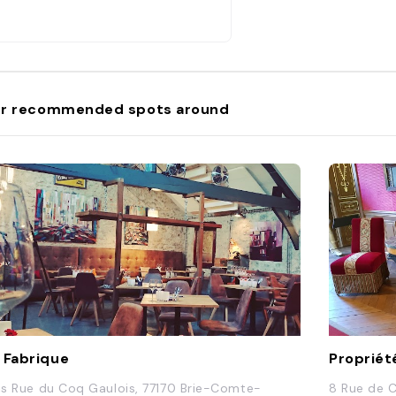
r recommended spots around
 Fabrique
Propriét
Bis Rue du Coq Gaulois, 77170 Brie-Comte-
8 Rue de C