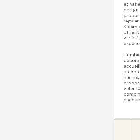
et vari
des gri
proposé
régaler
Kolam s
offrant
variété
expérie
L’ambia
décorat
accueil
un bon
minimal
proposé
volonté
combine
chaque