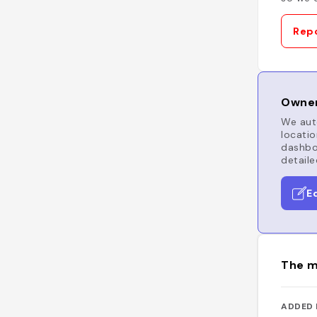
Repo
Owner
We auto
locatio
dashboa
detaile
E
The m
ADDED 