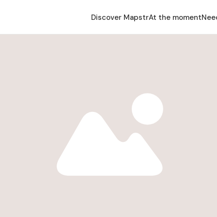
Discover Mapstr
At the moment
Nee