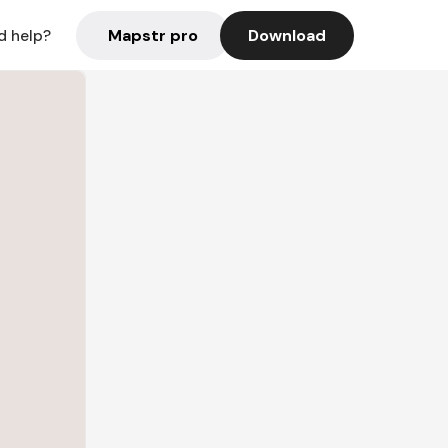
Mapstr pro
Download
d help?