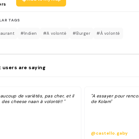
ers
LAR TAGS
aurant
#Indien
#A volonté
#Burger
#À volonté
 users are saying
aucoup de variétés, pas cher, et il
"A essayer pour renc
 des cheese naan à volonté!! "
de Kolam"
@castello.gaby