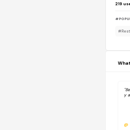
219
us
#POPU
#Rest
What
"Be
y a
@