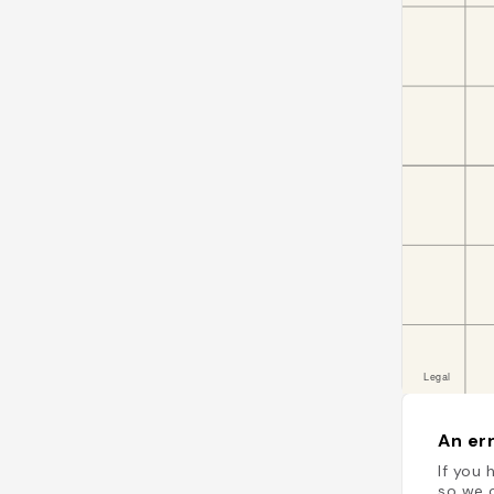
An err
If you 
so we c