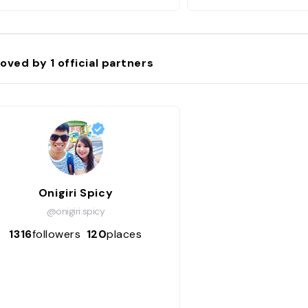
oved by
1
official partners
Onigiri Spicy
@onigiri.spicy
1316
followers
120
places