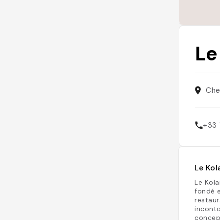
Le
Che
+33 
Le Kol
Le Kola
fondé 
restau
inconto
concept