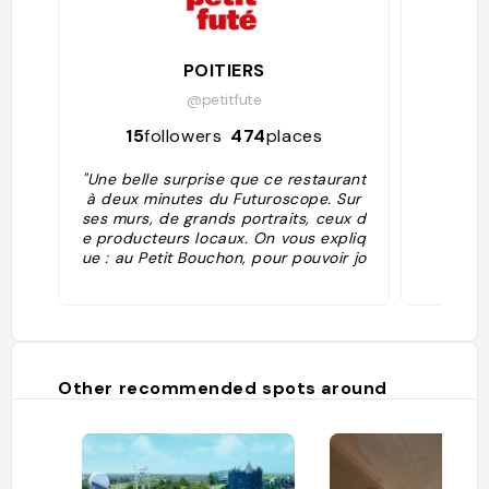
POITIERS
@petitfute
15
followers
474
places
684
"Une belle surprise que ce restaurant
à deux minutes du Futuroscope. Sur
ses murs, de grands portraits, ceux d
e producteurs locaux. On vous expliq
ue : au Petit Bouchon, pour pouvoir jo
uer les stars dans votre assiette, les
produits sont sélectionnés avec rigu
eur. Et pour remporter le casting, ils
ont l'obligation d'avoir été cultivés av
ec amour par des producteurs du co
in, d'être de saison et bio par-dessus
Other recommended spots around
le marché ! La carte est celle d'une b
rasserie : salades, pâtes, poissons, a
ndouillettes, tartares, magrets de ca
nard, mix grill, sans oublier le plat du
jour. Le restaurant pousse le boucho