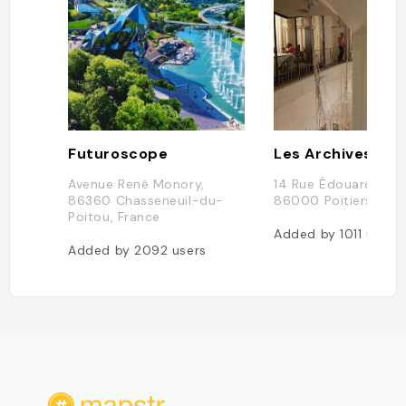
n jusqu'à proposer une cave aux vins
bio, biodynamiques et naturels."
Futuroscope
Les Archives
Avenue René Monory,
14 Rue Édouard-Gri
86360 Chasseneuil-du-
86000 Poitiers, Fra
Poitou, France
Added by
1011
users
Added by
2092
users