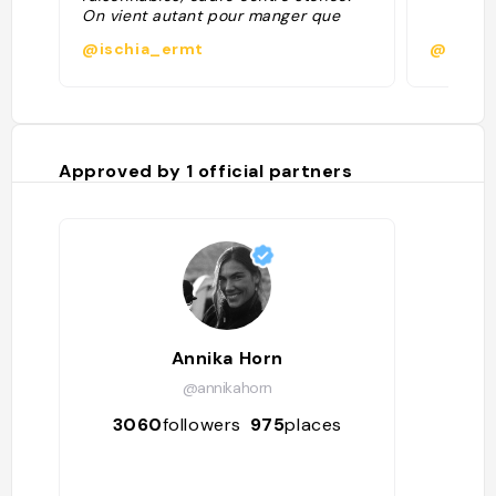
On vient autant pour manger que
pour avoir une bonne excuse de
@ischia_ermt
@
s’arrêter devant l’œuvre."
Approved by
1
official partners
Annika Horn
@annikahorn
3060
followers
975
places