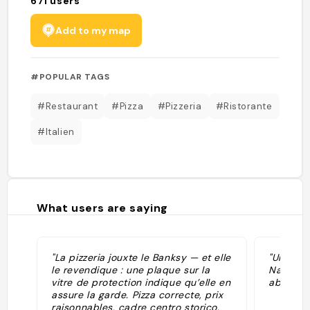
671
users
Add to my map
#POPULAR TAGS
#Restaurant
#Pizza
#Pizzeria
#Ristorante
#Italien
What users are saying
"La pizzeria jouxte le Banksy — et elle
"Une des
le revendique : une plaque sur la
Naples. 
vitre de protection indique qu’elle en
abordabl
assure la garde. Pizza correcte, prix
raisonnables, cadre centro storico.