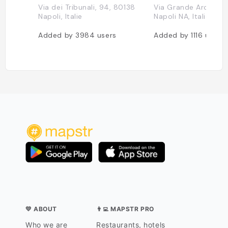
Via dei Tribunali, 94, 80138
Via Grande Archivio,
Napoli, Italie
Napoli NA, Italie
Added by
3984
users
Added by
1116
users
💛 ABOUT
👨‍💻 MAPSTR PRO
Who we are
Restaurants, hotels