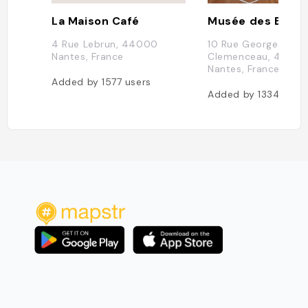
La Maison Café
Musée des Beaux
4 Rue Lebrun, 44000
10 Rue Georges
Nantes, France
Clemenceau, 4400
Nantes, France
Added by
1577
users
Added by
1334
user