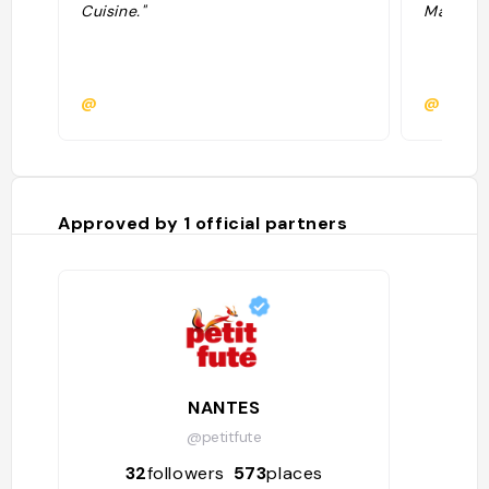
Cuisine."
Maccotta
@
@
Approved by
1
official partners
NANTES
@petitfute
32
followers
573
places