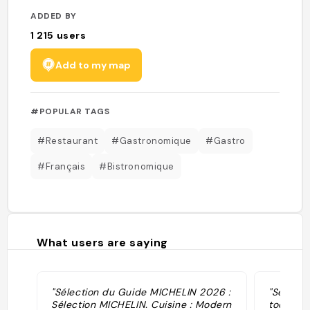
ADDED BY
1 215
users
Add to my map
#POPULAR TAGS
#Restaurant
#Gastronomique
#Gastro
#Français
#Bistronomique
What users are saying
"Sélection du Guide MICHELIN 2026 :
"Sélecti
Sélection MICHELIN. Cuisine : Modern
toque · 