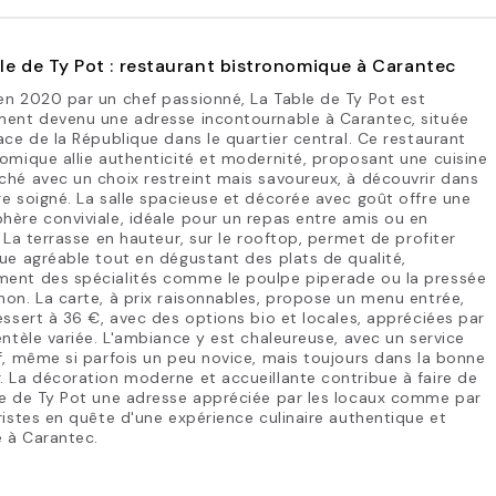
le de Ty Pot : restaurant bistronomique à Carantec
n 2020 par un chef passionné, La Table de Ty Pot est
ment devenu une adresse incontournable à Carantec, située
ace de la République dans le quartier central. Ce restaurant
omique allie authenticité et modernité, proposant une cuisine
hé avec un choix restreint mais savoureux, à découvrir dans
e soigné. La salle spacieuse et décorée avec goût offre une
ère conviviale, idéale pour un repas entre amis ou en
. La terrasse en hauteur, sur le rooftop, permet de profiter
ue agréable tout en dégustant des plats de qualité,
ent des spécialités comme le poulpe piperade ou la pressée
on. La carte, à prix raisonnables, propose un menu entrée,
essert à 36 €, avec des options bio et locales, appréciées par
entèle variée. L'ambiance y est chaleureuse, avec un service
f, même si parfois un peu novice, mais toujours dans la bonne
 La décoration moderne et accueillante contribue à faire de
le de Ty Pot une adresse appréciée par les locaux comme par
ristes en quête d'une expérience culinaire authentique et
e à Carantec.