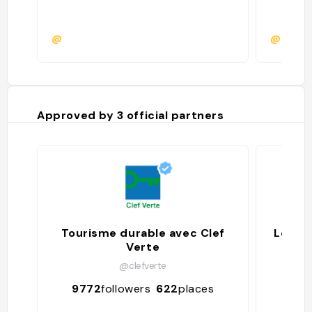
@
@badu
Approved by
3
official partners
Tourisme durable avec Clef
Les ad
Verte
@
@clefverte
488
9772
followers
622
places