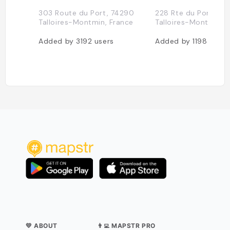
303 Route du Port, 74290
228 Rte du Ponton,
Talloires-Montmin, France
Talloires-Montmin, 
Added by
3192
users
Added by
1198
users
💛 ABOUT
👨‍💻 MAPSTR PRO