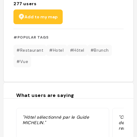
277
users
Add to my map
#POPULAR TAGS
#Restaurant
#Hotel
#Hôtel
#Brunch
#Vue
What users are saying
"Hôtel sélectionné par le Guide
"Conseil 
MICHELIN."
demandé
refait tr