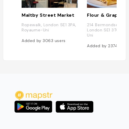
Maltby Street Market
Flour & Grape
Ropewalk, London SE1 3PA,
214 Bermondsey St,
Royaume-Uni
London SE1 3TQ, Ro
Uni
Added by
3063
users
Added by
2374
user