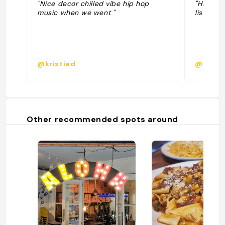
"Nice decor chilled vibe hip hop
"Hidden 
music when we went "
listening
@kristied
@henri
Other recommended spots around