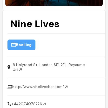
Nine Lives
Booking
8 Holyrood St, London SE1 2EL, Royaume-
Uni
http://www.ninelivesbar.com/
+442074078226